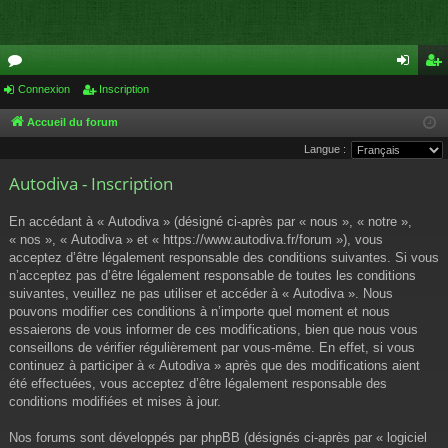
or
Connexion
Inscription
on
ns
u
ne
cri
Accueil du forum
Langue :
m
xi
pti
Autodiva - Inscription
s
on
on
En accédant à « Autodiva » (désigné ci-après par « nous », « notre »,
« nos », « Autodiva » et « https://www.autodiva.fr/forum »), vous
acceptez d’être légalement responsable des conditions suivantes. Si vous
n’acceptez pas d’être légalement responsable de toutes les conditions
suivantes, veuillez ne pas utiliser et accéder à « Autodiva ». Nous
pouvons modifier ces conditions à n’importe quel moment et nous
essaierons de vous informer de ces modifications, bien que nous vous
conseillons de vérifier régulièrement par vous-même. En effet, si vous
continuez à participer à « Autodiva » après que des modifications aient
été effectuées, vous acceptez d’être légalement responsable des
conditions modifiées et mises à jour.
Nos forums sont développés par phpBB (désignés ci-après par « logiciel