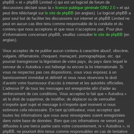
phpBB » et « phpBB Limited ») qui est un logiciel de forum de
discussions déclaré sous la «
licence publique générale GNU 2.0
» et qui
peut être téléchargé sur
le site de phpBB
(en anglais). Le logiciel phpBB a
pour seul but de faciliter les discussions sur internet et phpBB Limited ne
peut en aucun cas être tenu comme responsable de la conduite et du
contenu que nous acceptons et que nous n’acceptons pas. Pour plus
d’informations concernant phpBB, veuillez consulter
le site de phpBB
(en
anglais).
Vous acceptez de ne publier aucun contenu à caractère abusif, obscène,
vulgaire, diffamatoire, choquant, menaçant, pornographique, etc. qui
pourrait transgresser la législation de votre pays, du pays dans lequel le
serveur de « Autodiva » est hébergé ou encore la loi internationale. Si
vous ne respectez pas ces dispositions, vous vous exposez à un
bannissement immédiat et définitif et nous nous réservons le droit
d’avertir votre fournisseur d’accès à internet et les autorités officielles.
L’adresse IP de tous les messages est enregistrée afin d’aider au
renforcement de ces conditions. Vous acceptez le fait que « Autodiva »
ait le droit de supprimer, de modifier, de déplacer ou de verrouiller
n’importe quel sujet et message à n’importe quel moment si nous
estimons cela nécessaire. En tant qu’utilisateur, vous acceptez que
toutes les informations que vous avez renseignées soient enregistrées
dans notre base de données. Bien que ces informations ne seront pas
diffusées à une tierce partie sans votre consentement, ni « Autodiva », ni
phpBB, ne pourront être tenus comme responsables en cas de tentative