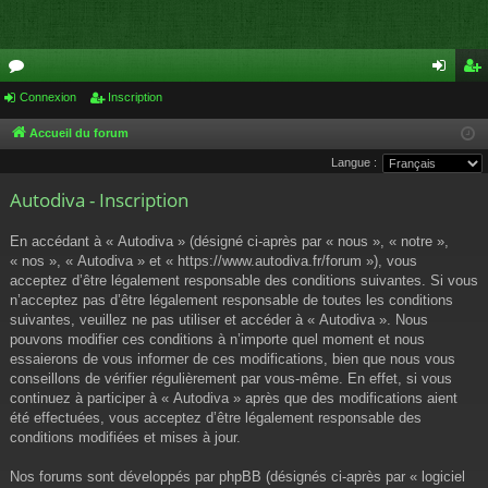
or
Connexion
Inscription
on
ns
u
ne
cri
Accueil du forum
Langue :
m
xi
pti
Autodiva - Inscription
s
on
on
En accédant à « Autodiva » (désigné ci-après par « nous », « notre »,
« nos », « Autodiva » et « https://www.autodiva.fr/forum »), vous
acceptez d’être légalement responsable des conditions suivantes. Si vous
n’acceptez pas d’être légalement responsable de toutes les conditions
suivantes, veuillez ne pas utiliser et accéder à « Autodiva ». Nous
pouvons modifier ces conditions à n’importe quel moment et nous
essaierons de vous informer de ces modifications, bien que nous vous
conseillons de vérifier régulièrement par vous-même. En effet, si vous
continuez à participer à « Autodiva » après que des modifications aient
été effectuées, vous acceptez d’être légalement responsable des
conditions modifiées et mises à jour.
Nos forums sont développés par phpBB (désignés ci-après par « logiciel