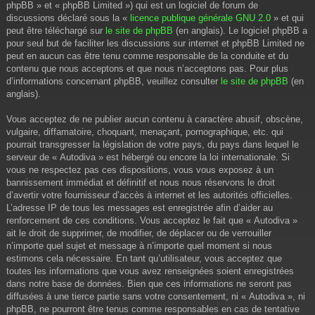
phpBB » et « phpBB Limited ») qui est un logiciel de forum de
discussions déclaré sous la «
licence publique générale GNU 2.0
» et qui
peut être téléchargé sur
le site de phpBB
(en anglais). Le logiciel phpBB a
pour seul but de faciliter les discussions sur internet et phpBB Limited ne
peut en aucun cas être tenu comme responsable de la conduite et du
contenu que nous acceptons et que nous n’acceptons pas. Pour plus
d’informations concernant phpBB, veuillez consulter
le site de phpBB
(en
anglais).
Vous acceptez de ne publier aucun contenu à caractère abusif, obscène,
vulgaire, diffamatoire, choquant, menaçant, pornographique, etc. qui
pourrait transgresser la législation de votre pays, du pays dans lequel le
serveur de « Autodiva » est hébergé ou encore la loi internationale. Si
vous ne respectez pas ces dispositions, vous vous exposez à un
bannissement immédiat et définitif et nous nous réservons le droit
d’avertir votre fournisseur d’accès à internet et les autorités officielles.
L’adresse IP de tous les messages est enregistrée afin d’aider au
renforcement de ces conditions. Vous acceptez le fait que « Autodiva »
ait le droit de supprimer, de modifier, de déplacer ou de verrouiller
n’importe quel sujet et message à n’importe quel moment si nous
estimons cela nécessaire. En tant qu’utilisateur, vous acceptez que
toutes les informations que vous avez renseignées soient enregistrées
dans notre base de données. Bien que ces informations ne seront pas
diffusées à une tierce partie sans votre consentement, ni « Autodiva », ni
phpBB, ne pourront être tenus comme responsables en cas de tentative