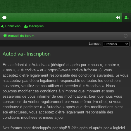
or
Connexion
Inscription
on
ns
u
ne
cri
Accueil du forum
Langue :
m
xi
pti
Autodiva - Inscription
s
on
on
En accédant à « Autodiva » (désigné ci-après par « nous », « notre »,
« nos », « Autodiva » et « https://www.autodiva.fr/forum »), vous
acceptez d’être légalement responsable des conditions suivantes. Si vous
n’acceptez pas d’être légalement responsable de toutes les conditions
suivantes, veuillez ne pas utiliser et accéder à « Autodiva ». Nous
pouvons modifier ces conditions à n’importe quel moment et nous
essaierons de vous informer de ces modifications, bien que nous vous
conseillons de vérifier régulièrement par vous-même. En effet, si vous
continuez à participer à « Autodiva » après que des modifications aient
été effectuées, vous acceptez d’être légalement responsable des
conditions modifiées et mises à jour.
Nos forums sont développés par phpBB (désignés ci-après par « logiciel