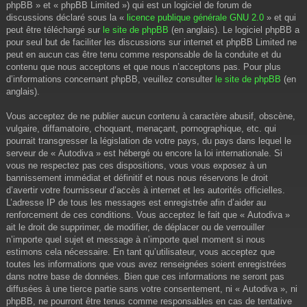
phpBB » et « phpBB Limited ») qui est un logiciel de forum de
discussions déclaré sous la «
licence publique générale GNU 2.0
» et qui
peut être téléchargé sur
le site de phpBB
(en anglais). Le logiciel phpBB a
pour seul but de faciliter les discussions sur internet et phpBB Limited ne
peut en aucun cas être tenu comme responsable de la conduite et du
contenu que nous acceptons et que nous n’acceptons pas. Pour plus
d’informations concernant phpBB, veuillez consulter
le site de phpBB
(en
anglais).
Vous acceptez de ne publier aucun contenu à caractère abusif, obscène,
vulgaire, diffamatoire, choquant, menaçant, pornographique, etc. qui
pourrait transgresser la législation de votre pays, du pays dans lequel le
serveur de « Autodiva » est hébergé ou encore la loi internationale. Si
vous ne respectez pas ces dispositions, vous vous exposez à un
bannissement immédiat et définitif et nous nous réservons le droit
d’avertir votre fournisseur d’accès à internet et les autorités officielles.
L’adresse IP de tous les messages est enregistrée afin d’aider au
renforcement de ces conditions. Vous acceptez le fait que « Autodiva »
ait le droit de supprimer, de modifier, de déplacer ou de verrouiller
n’importe quel sujet et message à n’importe quel moment si nous
estimons cela nécessaire. En tant qu’utilisateur, vous acceptez que
toutes les informations que vous avez renseignées soient enregistrées
dans notre base de données. Bien que ces informations ne seront pas
diffusées à une tierce partie sans votre consentement, ni « Autodiva », ni
phpBB, ne pourront être tenus comme responsables en cas de tentative