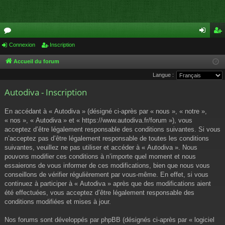
or
Connexion
Inscription
on
ns
u
ne
cri
Accueil du forum
Langue :
m
xi
pti
Autodiva - Inscription
s
on
on
En accédant à « Autodiva » (désigné ci-après par « nous », « notre »,
« nos », « Autodiva » et « https://www.autodiva.fr/forum »), vous
acceptez d’être légalement responsable des conditions suivantes. Si vous
n’acceptez pas d’être légalement responsable de toutes les conditions
suivantes, veuillez ne pas utiliser et accéder à « Autodiva ». Nous
pouvons modifier ces conditions à n’importe quel moment et nous
essaierons de vous informer de ces modifications, bien que nous vous
conseillons de vérifier régulièrement par vous-même. En effet, si vous
continuez à participer à « Autodiva » après que des modifications aient
été effectuées, vous acceptez d’être légalement responsable des
conditions modifiées et mises à jour.
Nos forums sont développés par phpBB (désignés ci-après par « logiciel