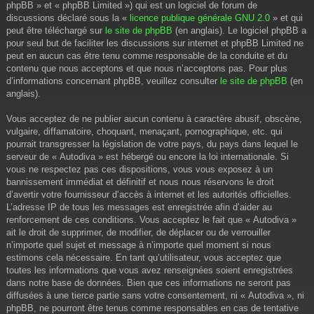
phpBB » et « phpBB Limited ») qui est un logiciel de forum de
discussions déclaré sous la «
licence publique générale GNU 2.0
» et qui
peut être téléchargé sur
le site de phpBB
(en anglais). Le logiciel phpBB a
pour seul but de faciliter les discussions sur internet et phpBB Limited ne
peut en aucun cas être tenu comme responsable de la conduite et du
contenu que nous acceptons et que nous n’acceptons pas. Pour plus
d’informations concernant phpBB, veuillez consulter
le site de phpBB
(en
anglais).
Vous acceptez de ne publier aucun contenu à caractère abusif, obscène,
vulgaire, diffamatoire, choquant, menaçant, pornographique, etc. qui
pourrait transgresser la législation de votre pays, du pays dans lequel le
serveur de « Autodiva » est hébergé ou encore la loi internationale. Si
vous ne respectez pas ces dispositions, vous vous exposez à un
bannissement immédiat et définitif et nous nous réservons le droit
d’avertir votre fournisseur d’accès à internet et les autorités officielles.
L’adresse IP de tous les messages est enregistrée afin d’aider au
renforcement de ces conditions. Vous acceptez le fait que « Autodiva »
ait le droit de supprimer, de modifier, de déplacer ou de verrouiller
n’importe quel sujet et message à n’importe quel moment si nous
estimons cela nécessaire. En tant qu’utilisateur, vous acceptez que
toutes les informations que vous avez renseignées soient enregistrées
dans notre base de données. Bien que ces informations ne seront pas
diffusées à une tierce partie sans votre consentement, ni « Autodiva », ni
phpBB, ne pourront être tenus comme responsables en cas de tentative