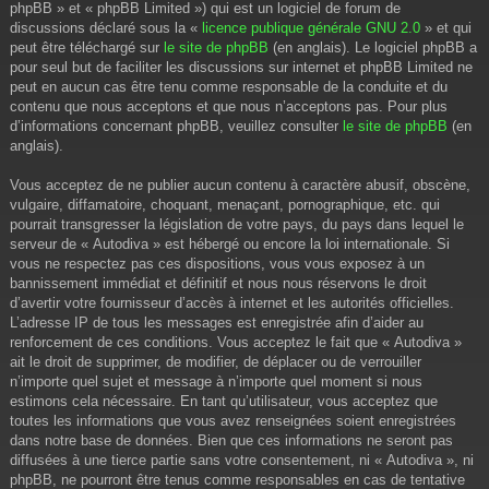
phpBB » et « phpBB Limited ») qui est un logiciel de forum de
discussions déclaré sous la «
licence publique générale GNU 2.0
» et qui
peut être téléchargé sur
le site de phpBB
(en anglais). Le logiciel phpBB a
pour seul but de faciliter les discussions sur internet et phpBB Limited ne
peut en aucun cas être tenu comme responsable de la conduite et du
contenu que nous acceptons et que nous n’acceptons pas. Pour plus
d’informations concernant phpBB, veuillez consulter
le site de phpBB
(en
anglais).
Vous acceptez de ne publier aucun contenu à caractère abusif, obscène,
vulgaire, diffamatoire, choquant, menaçant, pornographique, etc. qui
pourrait transgresser la législation de votre pays, du pays dans lequel le
serveur de « Autodiva » est hébergé ou encore la loi internationale. Si
vous ne respectez pas ces dispositions, vous vous exposez à un
bannissement immédiat et définitif et nous nous réservons le droit
d’avertir votre fournisseur d’accès à internet et les autorités officielles.
L’adresse IP de tous les messages est enregistrée afin d’aider au
renforcement de ces conditions. Vous acceptez le fait que « Autodiva »
ait le droit de supprimer, de modifier, de déplacer ou de verrouiller
n’importe quel sujet et message à n’importe quel moment si nous
estimons cela nécessaire. En tant qu’utilisateur, vous acceptez que
toutes les informations que vous avez renseignées soient enregistrées
dans notre base de données. Bien que ces informations ne seront pas
diffusées à une tierce partie sans votre consentement, ni « Autodiva », ni
phpBB, ne pourront être tenus comme responsables en cas de tentative