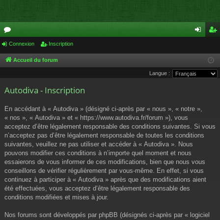
or
Connexion
Inscription
on
ns
u
ne
cri
Accueil du forum
Langue :
m
xi
pti
Autodiva - Inscription
s
on
on
En accédant à « Autodiva » (désigné ci-après par « nous », « notre »,
« nos », « Autodiva » et « https://www.autodiva.fr/forum »), vous
acceptez d’être légalement responsable des conditions suivantes. Si vous
n’acceptez pas d’être légalement responsable de toutes les conditions
suivantes, veuillez ne pas utiliser et accéder à « Autodiva ». Nous
pouvons modifier ces conditions à n’importe quel moment et nous
essaierons de vous informer de ces modifications, bien que nous vous
conseillons de vérifier régulièrement par vous-même. En effet, si vous
continuez à participer à « Autodiva » après que des modifications aient
été effectuées, vous acceptez d’être légalement responsable des
conditions modifiées et mises à jour.
Nos forums sont développés par phpBB (désignés ci-après par « logiciel