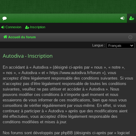
or
Connexion
Inscription
on
ns
u
ne
cri
Accueil du forum
Langue :
m
xi
pti
Autodiva - Inscription
s
on
on
En accédant à « Autodiva » (désigné ci-après par « nous », « notre »,
« nos », « Autodiva » et « https://www.autodiva.fr/forum »), vous
acceptez d’être légalement responsable des conditions suivantes. Si vous
n’acceptez pas d’être légalement responsable de toutes les conditions
suivantes, veuillez ne pas utiliser et accéder à « Autodiva ». Nous
pouvons modifier ces conditions à n’importe quel moment et nous
essaierons de vous informer de ces modifications, bien que nous vous
conseillons de vérifier régulièrement par vous-même. En effet, si vous
continuez à participer à « Autodiva » après que des modifications aient
été effectuées, vous acceptez d’être légalement responsable des
conditions modifiées et mises à jour.
Nos forums sont développés par phpBB (désignés ci-après par « logiciel