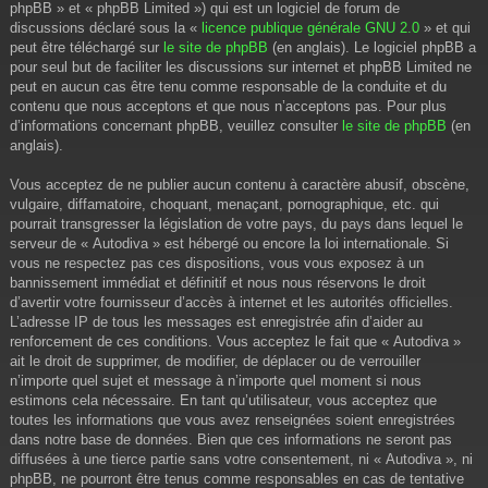
phpBB » et « phpBB Limited ») qui est un logiciel de forum de
discussions déclaré sous la «
licence publique générale GNU 2.0
» et qui
peut être téléchargé sur
le site de phpBB
(en anglais). Le logiciel phpBB a
pour seul but de faciliter les discussions sur internet et phpBB Limited ne
peut en aucun cas être tenu comme responsable de la conduite et du
contenu que nous acceptons et que nous n’acceptons pas. Pour plus
d’informations concernant phpBB, veuillez consulter
le site de phpBB
(en
anglais).
Vous acceptez de ne publier aucun contenu à caractère abusif, obscène,
vulgaire, diffamatoire, choquant, menaçant, pornographique, etc. qui
pourrait transgresser la législation de votre pays, du pays dans lequel le
serveur de « Autodiva » est hébergé ou encore la loi internationale. Si
vous ne respectez pas ces dispositions, vous vous exposez à un
bannissement immédiat et définitif et nous nous réservons le droit
d’avertir votre fournisseur d’accès à internet et les autorités officielles.
L’adresse IP de tous les messages est enregistrée afin d’aider au
renforcement de ces conditions. Vous acceptez le fait que « Autodiva »
ait le droit de supprimer, de modifier, de déplacer ou de verrouiller
n’importe quel sujet et message à n’importe quel moment si nous
estimons cela nécessaire. En tant qu’utilisateur, vous acceptez que
toutes les informations que vous avez renseignées soient enregistrées
dans notre base de données. Bien que ces informations ne seront pas
diffusées à une tierce partie sans votre consentement, ni « Autodiva », ni
phpBB, ne pourront être tenus comme responsables en cas de tentative