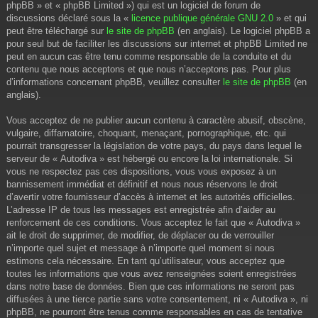
phpBB » et « phpBB Limited ») qui est un logiciel de forum de
discussions déclaré sous la «
licence publique générale GNU 2.0
» et qui
peut être téléchargé sur
le site de phpBB
(en anglais). Le logiciel phpBB a
pour seul but de faciliter les discussions sur internet et phpBB Limited ne
peut en aucun cas être tenu comme responsable de la conduite et du
contenu que nous acceptons et que nous n’acceptons pas. Pour plus
d’informations concernant phpBB, veuillez consulter
le site de phpBB
(en
anglais).
Vous acceptez de ne publier aucun contenu à caractère abusif, obscène,
vulgaire, diffamatoire, choquant, menaçant, pornographique, etc. qui
pourrait transgresser la législation de votre pays, du pays dans lequel le
serveur de « Autodiva » est hébergé ou encore la loi internationale. Si
vous ne respectez pas ces dispositions, vous vous exposez à un
bannissement immédiat et définitif et nous nous réservons le droit
d’avertir votre fournisseur d’accès à internet et les autorités officielles.
L’adresse IP de tous les messages est enregistrée afin d’aider au
renforcement de ces conditions. Vous acceptez le fait que « Autodiva »
ait le droit de supprimer, de modifier, de déplacer ou de verrouiller
n’importe quel sujet et message à n’importe quel moment si nous
estimons cela nécessaire. En tant qu’utilisateur, vous acceptez que
toutes les informations que vous avez renseignées soient enregistrées
dans notre base de données. Bien que ces informations ne seront pas
diffusées à une tierce partie sans votre consentement, ni « Autodiva », ni
phpBB, ne pourront être tenus comme responsables en cas de tentative