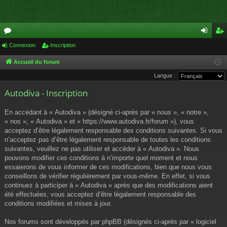
or
Connexion
Inscription
on
ns
u
ne
cri
Accueil du forum
Langue :
m
xi
pti
Autodiva - Inscription
s
on
on
En accédant à « Autodiva » (désigné ci-après par « nous », « notre »,
« nos », « Autodiva » et « https://www.autodiva.fr/forum »), vous
acceptez d’être légalement responsable des conditions suivantes. Si vous
n’acceptez pas d’être légalement responsable de toutes les conditions
suivantes, veuillez ne pas utiliser et accéder à « Autodiva ». Nous
pouvons modifier ces conditions à n’importe quel moment et nous
essaierons de vous informer de ces modifications, bien que nous vous
conseillons de vérifier régulièrement par vous-même. En effet, si vous
continuez à participer à « Autodiva » après que des modifications aient
été effectuées, vous acceptez d’être légalement responsable des
conditions modifiées et mises à jour.
Nos forums sont développés par phpBB (désignés ci-après par « logiciel