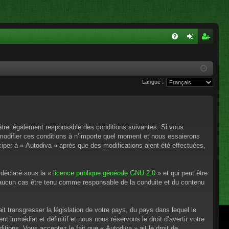
FA
on
ns
Q
ne
cri
Langue :
xi
pti
on
on
’être légalement responsable des conditions suivantes. Si vous
 modifier ces conditions à n’importe quel moment et nous essaierons
ciper à « Autodiva » après que des modifications aient été effectuées,
 déclaré sous la «
licence publique générale GNU 2.0
» et qui peut être
en aucun cas être tenu comme responsable de la conduite et du contenu
t transgresser la législation de votre pays, du pays dans lequel le
 immédiat et définitif et nous nous réservons le droit d’avertir votre
itions. Vous acceptez le fait que « Autodiva » ait le droit de