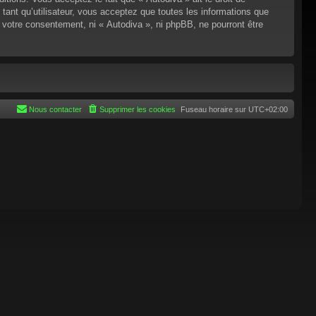
tant qu’utilisateur, vous acceptez que toutes les informations que
 votre consentement, ni « Autodiva », ni phpBB, ne pourront être
Nous contacter
Supprimer les cookies
Fuseau horaire sur
UTC+02:00