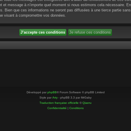
ujet et message à n’importe quel moment si nous estimons cela nécessaire. En 
 Bien que ces informations ne seront pas diffusées à une tierce partie sans
que visant à compromettre vos données.
Développé par
phpBB
® Forum Software © phpBB Limited
Style par
Arty
- phpBB 3.3 par MrGaby
Traduction française officielle
©
Qiaeru
Confidentialité
|
Conditions