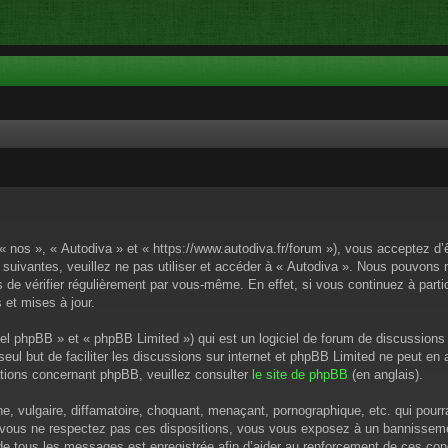
 « nos », « Autodiva » et « https://www.autodiva.fr/forum »), vous acceptez d
 suivantes, veuillez ne pas utiliser et accéder à « Autodiva ». Nous pouvons
de vérifier régulièrement par vous-même. En effet, si vous continuez à parti
 et mises à jour.
el phpBB » et « phpBB Limited ») qui est un logiciel de forum de discussions
 seul but de faciliter les discussions sur internet et phpBB Limited ne peut 
tions concernant phpBB, veuillez consulter
le site de phpBB
(en anglais).
 vulgaire, diffamatoire, choquant, menaçant, pornographique, etc. qui pourrai
i vous ne respectez pas ces dispositions, vous vous exposez à un bannissement
P de tous les messages est enregistrée afin d’aider au renforcement de ces cond