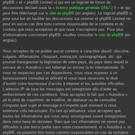
phpBB » et « phpBB Limited ») qui est un logiciel de forum de
discussions déclaré sous la «
licence publique générale GNU 2.0
» et qui
peut être téléchargé sur
le site de phpBB
(en anglais). Le logiciel phpBB a
pour seul but de faciliter les discussions sur internet et phpBB Limited ne
peut en aucun cas être tenu comme responsable de la conduite et du
contenu que nous acceptons et que nous n’acceptons pas. Pour plus
d’informations concernant phpBB, veuillez consulter
le site de phpBB
(en
anglais).
Vous acceptez de ne publier aucun contenu à caractère abusif, obscène,
vulgaire, diffamatoire, choquant, menaçant, pornographique, etc. qui
pourrait transgresser la législation de votre pays, du pays dans lequel le
serveur de « Autodiva » est hébergé ou encore la loi internationale. Si
vous ne respectez pas ces dispositions, vous vous exposez à un
bannissement immédiat et définitif et nous nous réservons le droit
d’avertir votre fournisseur d’accès à internet et les autorités officielles.
L’adresse IP de tous les messages est enregistrée afin d’aider au
renforcement de ces conditions. Vous acceptez le fait que « Autodiva »
ait le droit de supprimer, de modifier, de déplacer ou de verrouiller
n’importe quel sujet et message à n’importe quel moment si nous
estimons cela nécessaire. En tant qu’utilisateur, vous acceptez que
toutes les informations que vous avez renseignées soient enregistrées
dans notre base de données. Bien que ces informations ne seront pas
diffusées à une tierce partie sans votre consentement, ni « Autodiva », ni
phpBB, ne pourront être tenus comme responsables en cas de tentative