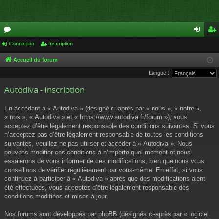
or
Connexion
Inscription
on
ns
u
ne
cri
Accueil du forum
Langue :
m
xi
pti
Autodiva - Inscription
s
on
on
En accédant à « Autodiva » (désigné ci-après par « nous », « notre »,
« nos », « Autodiva » et « https://www.autodiva.fr/forum »), vous
acceptez d’être légalement responsable des conditions suivantes. Si vous
n’acceptez pas d’être légalement responsable de toutes les conditions
suivantes, veuillez ne pas utiliser et accéder à « Autodiva ». Nous
pouvons modifier ces conditions à n’importe quel moment et nous
essaierons de vous informer de ces modifications, bien que nous vous
conseillons de vérifier régulièrement par vous-même. En effet, si vous
continuez à participer à « Autodiva » après que des modifications aient
été effectuées, vous acceptez d’être légalement responsable des
conditions modifiées et mises à jour.
Nos forums sont développés par phpBB (désignés ci-après par « logiciel