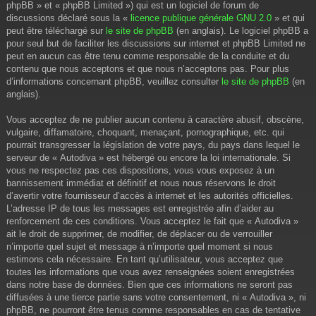
phpBB » et « phpBB Limited ») qui est un logiciel de forum de
discussions déclaré sous la «
licence publique générale GNU 2.0
» et qui
peut être téléchargé sur
le site de phpBB
(en anglais). Le logiciel phpBB a
pour seul but de faciliter les discussions sur internet et phpBB Limited ne
peut en aucun cas être tenu comme responsable de la conduite et du
contenu que nous acceptons et que nous n’acceptons pas. Pour plus
d’informations concernant phpBB, veuillez consulter
le site de phpBB
(en
anglais).
Vous acceptez de ne publier aucun contenu à caractère abusif, obscène,
vulgaire, diffamatoire, choquant, menaçant, pornographique, etc. qui
pourrait transgresser la législation de votre pays, du pays dans lequel le
serveur de « Autodiva » est hébergé ou encore la loi internationale. Si
vous ne respectez pas ces dispositions, vous vous exposez à un
bannissement immédiat et définitif et nous nous réservons le droit
d’avertir votre fournisseur d’accès à internet et les autorités officielles.
L’adresse IP de tous les messages est enregistrée afin d’aider au
renforcement de ces conditions. Vous acceptez le fait que « Autodiva »
ait le droit de supprimer, de modifier, de déplacer ou de verrouiller
n’importe quel sujet et message à n’importe quel moment si nous
estimons cela nécessaire. En tant qu’utilisateur, vous acceptez que
toutes les informations que vous avez renseignées soient enregistrées
dans notre base de données. Bien que ces informations ne seront pas
diffusées à une tierce partie sans votre consentement, ni « Autodiva », ni
phpBB, ne pourront être tenus comme responsables en cas de tentative