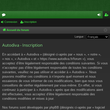
or
Connexion
Inscription
on
ns
u
ne
cri
Accueil du forum
Langue :
m
xi
pti
Autodiva - Inscription
s
on
on
En accédant à « Autodiva » (désigné ci-après par « nous », « notre »,
« nos », « Autodiva » et « https://www.autodiva.fr/forum »), vous
acceptez d’être légalement responsable des conditions suivantes. Si vous
n’acceptez pas d’être légalement responsable de toutes les conditions
suivantes, veuillez ne pas utiliser et accéder à « Autodiva ». Nous
pouvons modifier ces conditions à n’importe quel moment et nous
essaierons de vous informer de ces modifications, bien que nous vous
conseillons de vérifier régulièrement par vous-même. En effet, si vous
continuez à participer à « Autodiva » après que des modifications aient
été effectuées, vous acceptez d’être légalement responsable des
conditions modifiées et mises à jour.
Nos forums sont développés par phpBB (désignés ci-après par « logiciel