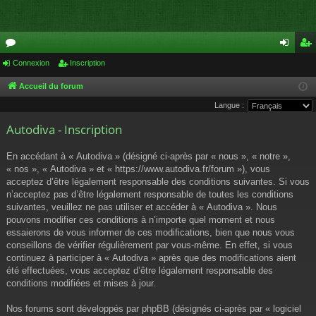
or
Connexion
Inscription
on
ns
u
ne
cri
Accueil du forum
Langue :
m
xi
pti
Autodiva - Inscription
s
on
on
En accédant à « Autodiva » (désigné ci-après par « nous », « notre »,
« nos », « Autodiva » et « https://www.autodiva.fr/forum »), vous
acceptez d’être légalement responsable des conditions suivantes. Si vous
n’acceptez pas d’être légalement responsable de toutes les conditions
suivantes, veuillez ne pas utiliser et accéder à « Autodiva ». Nous
pouvons modifier ces conditions à n’importe quel moment et nous
essaierons de vous informer de ces modifications, bien que nous vous
conseillons de vérifier régulièrement par vous-même. En effet, si vous
continuez à participer à « Autodiva » après que des modifications aient
été effectuées, vous acceptez d’être légalement responsable des
conditions modifiées et mises à jour.
Nos forums sont développés par phpBB (désignés ci-après par « logiciel