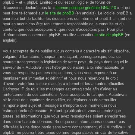
phpBB » et « phpBB Limited ») qui est un logiciel de forum de
discussions déclaré sous la «
licence publique générale GNU 2.0
» et qui
peut être téléchargé sur
le site de phpBB
(en anglais). Le logiciel phpBB a
pour seul but de faciliter les discussions sur internet et phpBB Limited ne
peut en aucun cas être tenu comme responsable de la conduite et du
contenu que nous acceptons et que nous n’acceptons pas. Pour plus
d’informations concernant phpBB, veuillez consulter
le site de phpBB
(en
anglais).
Vous acceptez de ne publier aucun contenu à caractère abusif, obscène,
vulgaire, diffamatoire, choquant, menaçant, pornographique, etc. qui
pourrait transgresser la législation de votre pays, du pays dans lequel le
serveur de « Autodiva » est hébergé ou encore la loi internationale. Si
vous ne respectez pas ces dispositions, vous vous exposez à un
bannissement immédiat et définitif et nous nous réservons le droit
d’avertir votre fournisseur d’accès à internet et les autorités officielles.
L’adresse IP de tous les messages est enregistrée afin d’aider au
renforcement de ces conditions. Vous acceptez le fait que « Autodiva »
ait le droit de supprimer, de modifier, de déplacer ou de verrouiller
n’importe quel sujet et message à n’importe quel moment si nous
estimons cela nécessaire. En tant qu’utilisateur, vous acceptez que
toutes les informations que vous avez renseignées soient enregistrées
dans notre base de données. Bien que ces informations ne seront pas
diffusées à une tierce partie sans votre consentement, ni « Autodiva », ni
phpBB, ne pourront être tenus comme responsables en cas de tentative