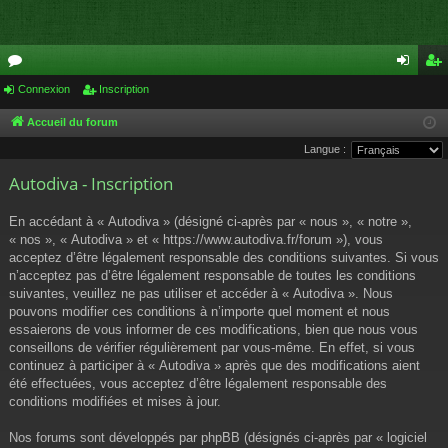
or
Connexion
Inscription
on
ns
u
ne
cri
Accueil du forum
Langue :
m
xi
pti
Autodiva - Inscription
s
on
on
En accédant à « Autodiva » (désigné ci-après par « nous », « notre »,
« nos », « Autodiva » et « https://www.autodiva.fr/forum »), vous
acceptez d’être légalement responsable des conditions suivantes. Si vous
n’acceptez pas d’être légalement responsable de toutes les conditions
suivantes, veuillez ne pas utiliser et accéder à « Autodiva ». Nous
pouvons modifier ces conditions à n’importe quel moment et nous
essaierons de vous informer de ces modifications, bien que nous vous
conseillons de vérifier régulièrement par vous-même. En effet, si vous
continuez à participer à « Autodiva » après que des modifications aient
été effectuées, vous acceptez d’être légalement responsable des
conditions modifiées et mises à jour.
Nos forums sont développés par phpBB (désignés ci-après par « logiciel