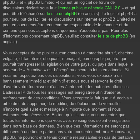
phpBB » et « phpBB Limited ») qui est un logiciel de forum de
discussions déclaré sous la «
licence publique générale GNU 2.0
» et qui
peut être téléchargé sur
le site de phpBB
(en anglais). Le logiciel phpBB a
pour seul but de faciliter les discussions sur internet et phpBB Limited ne
peut en aucun cas être tenu comme responsable de la conduite et du
contenu que nous acceptons et que nous n’acceptons pas. Pour plus
d’informations concernant phpBB, veuillez consulter
le site de phpBB
(en
anglais).
Vous acceptez de ne publier aucun contenu à caractère abusif, obscène,
vulgaire, diffamatoire, choquant, menaçant, pornographique, etc. qui
pourrait transgresser la législation de votre pays, du pays dans lequel le
serveur de « Autodiva » est hébergé ou encore la loi internationale. Si
vous ne respectez pas ces dispositions, vous vous exposez à un
bannissement immédiat et définitif et nous nous réservons le droit
d’avertir votre fournisseur d’accès à internet et les autorités officielles.
L’adresse IP de tous les messages est enregistrée afin d’aider au
renforcement de ces conditions. Vous acceptez le fait que « Autodiva »
ait le droit de supprimer, de modifier, de déplacer ou de verrouiller
n’importe quel sujet et message à n’importe quel moment si nous
estimons cela nécessaire. En tant qu’utilisateur, vous acceptez que
toutes les informations que vous avez renseignées soient enregistrées
dans notre base de données. Bien que ces informations ne seront pas
diffusées à une tierce partie sans votre consentement, ni « Autodiva », ni
phpBB, ne pourront être tenus comme responsables en cas de tentative