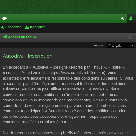
or
Connexion
Inscription
on
ns
u
ne
cri
Accueil du forum
Langue :
m
xi
pti
Autodiva - Inscription
s
on
on
En accédant à « Autodiva » (désigné ci-après par « nous », « notre »,
« nos », « Autodiva » et « https://www.autodiva.fr/forum »), vous
acceptez d’être légalement responsable des conditions suivantes. Si vous
n’acceptez pas d’être légalement responsable de toutes les conditions
suivantes, veuillez ne pas utiliser et accéder à « Autodiva ». Nous
pouvons modifier ces conditions à n’importe quel moment et nous
essaierons de vous informer de ces modifications, bien que nous vous
conseillons de vérifier régulièrement par vous-même. En effet, si vous
continuez à participer à « Autodiva » après que des modifications aient
été effectuées, vous acceptez d’être légalement responsable des
conditions modifiées et mises à jour.
Nos forums sont développés par phpBB (désignés ci-après par « logiciel