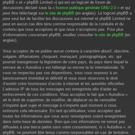
phpBB » et « phpBB Limited ») qui est un logiciel de forum de
discussions déclaré sous la «
licence publique générale GNU 2.0
» et qui
peut être téléchargé sur
le site de phpBB
(en anglais). Le logiciel phpBB a
pour seul but de faciliter les discussions sur internet et phpBB Limited ne
peut en aucun cas être tenu comme responsable de la conduite et du
contenu que nous acceptons et que nous n’acceptons pas. Pour plus
d’informations concernant phpBB, veuillez consulter
le site de phpBB
(en
anglais).
Vous acceptez de ne publier aucun contenu à caractère abusif, obscène,
vulgaire, diffamatoire, choquant, menaçant, pornographique, etc. qui
pourrait transgresser la législation de votre pays, du pays dans lequel le
serveur de « Autodiva » est hébergé ou encore la loi internationale. Si
vous ne respectez pas ces dispositions, vous vous exposez à un
bannissement immédiat et définitif et nous nous réservons le droit
d’avertir votre fournisseur d’accès à internet et les autorités officielles.
L’adresse IP de tous les messages est enregistrée afin d’aider au
renforcement de ces conditions. Vous acceptez le fait que « Autodiva »
ait le droit de supprimer, de modifier, de déplacer ou de verrouiller
n’importe quel sujet et message à n’importe quel moment si nous
estimons cela nécessaire. En tant qu’utilisateur, vous acceptez que
toutes les informations que vous avez renseignées soient enregistrées
dans notre base de données. Bien que ces informations ne seront pas
diffusées à une tierce partie sans votre consentement, ni « Autodiva », ni
phpBB, ne pourront être tenus comme responsables en cas de tentative