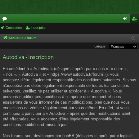
or
Connexion
Inscription
on
ns
u
ne
cri
Accueil du forum
Langue :
m
xi
pti
Autodiva - Inscription
s
on
on
En accédant à « Autodiva » (désigné ci-après par « nous », « notre »,
« nos », « Autodiva » et « https://www.autodiva.fr/forum »), vous
acceptez d’être légalement responsable des conditions suivantes. Si vous
n’acceptez pas d’être légalement responsable de toutes les conditions
suivantes, veuillez ne pas utiliser et accéder à « Autodiva ». Nous
pouvons modifier ces conditions à n’importe quel moment et nous
essaierons de vous informer de ces modifications, bien que nous vous
conseillons de vérifier régulièrement par vous-même. En effet, si vous
continuez à participer à « Autodiva » après que des modifications aient
été effectuées, vous acceptez d’être légalement responsable des
conditions modifiées et mises à jour.
Nos forums sont développés par phpBB (désignés ci-après par « logiciel