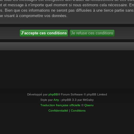
ujet et message à n’importe quel moment si nous estimons cela nécessaire. En 
 Bien que ces informations ne seront pas diffusées à une tierce partie sans
que visant à compromettre vos données.
Développé par
phpBB
® Forum Software © phpBB Limited
Style par
Arty
- phpBB 3.3 par MrGaby
Traduction française officielle
©
Qiaeru
Confidentialité
|
Conditions