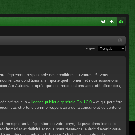
FA
on
ns
Q
ne
cri
Langue :
xi
pti
on
on
’être légalement responsable des conditions suivantes. Si vous
 modifier ces conditions à n’importe quel moment et nous essaierons
ciper à « Autodiva » après que des modifications aient été effectuées,
 déclaré sous la «
licence publique générale GNU 2.0
» et qui peut être
en aucun cas être tenu comme responsable de la conduite et du contenu
t transgresser la législation de votre pays, du pays dans lequel le
 immédiat et définitif et nous nous réservons le droit d’avertir votre
itions. Vous acceptez le fait que « Autodiva » ait le droit de