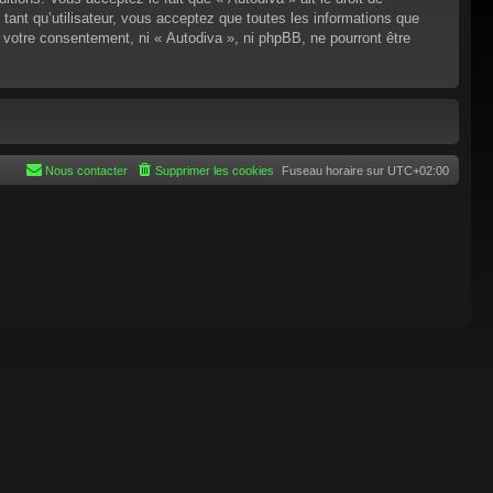
tant qu’utilisateur, vous acceptez que toutes les informations que
 votre consentement, ni « Autodiva », ni phpBB, ne pourront être
Nous contacter
Supprimer les cookies
Fuseau horaire sur
UTC+02:00