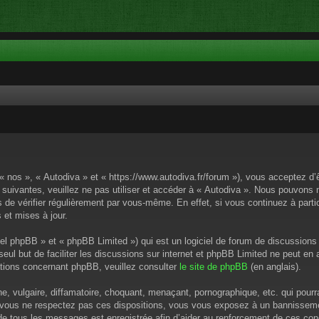
 « nos », « Autodiva » et « https://www.autodiva.fr/forum »), vous acceptez d
 suivantes, veuillez ne pas utiliser et accéder à « Autodiva ». Nous pouvons
de vérifier régulièrement par vous-même. En effet, si vous continuez à parti
 et mises à jour.
el phpBB » et « phpBB Limited ») qui est un logiciel de forum de discussions
 seul but de faciliter les discussions sur internet et phpBB Limited ne peut 
tions concernant phpBB, veuillez consulter
le site de phpBB
(en anglais).
 vulgaire, diffamatoire, choquant, menaçant, pornographique, etc. qui pourrai
i vous ne respectez pas ces dispositions, vous vous exposez à un bannissement
P de tous les messages est enregistrée afin d’aider au renforcement de ces cond