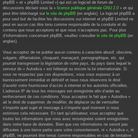
phpBB » et « phpBB Limited ») qui est un logiciel de forum de
discussions déclaré sous la «
licence publique générale GNU 2.0
» et qui
peut être téléchargé sur
le site de phpBB
(en anglais). Le logiciel phpBB a
pour seul but de faciliter les discussions sur internet et phpBB Limited ne
peut en aucun cas être tenu comme responsable de la conduite et du
contenu que nous acceptons et que nous n’acceptons pas. Pour plus
d’informations concernant phpBB, veuillez consulter
le site de phpBB
(en
anglais).
Vous acceptez de ne publier aucun contenu à caractère abusif, obscène,
vulgaire, diffamatoire, choquant, menaçant, pornographique, etc. qui
pourrait transgresser la législation de votre pays, du pays dans lequel le
serveur de « Autodiva » est hébergé ou encore la loi internationale. Si
vous ne respectez pas ces dispositions, vous vous exposez à un
bannissement immédiat et définitif et nous nous réservons le droit
d’avertir votre fournisseur d’accès à internet et les autorités officielles.
L’adresse IP de tous les messages est enregistrée afin d’aider au
renforcement de ces conditions. Vous acceptez le fait que « Autodiva »
ait le droit de supprimer, de modifier, de déplacer ou de verrouiller
n’importe quel sujet et message à n’importe quel moment si nous
estimons cela nécessaire. En tant qu’utilisateur, vous acceptez que
toutes les informations que vous avez renseignées soient enregistrées
dans notre base de données. Bien que ces informations ne seront pas
diffusées à une tierce partie sans votre consentement, ni « Autodiva », ni
phpBB, ne pourront être tenus comme responsables en cas de tentative