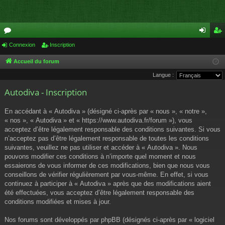
or
Connexion
Inscription
on
ns
u
ne
cri
Accueil du forum
Langue :
m
xi
pti
Autodiva - Inscription
s
on
on
En accédant à « Autodiva » (désigné ci-après par « nous », « notre »,
« nos », « Autodiva » et « https://www.autodiva.fr/forum »), vous
acceptez d’être légalement responsable des conditions suivantes. Si vous
n’acceptez pas d’être légalement responsable de toutes les conditions
suivantes, veuillez ne pas utiliser et accéder à « Autodiva ». Nous
pouvons modifier ces conditions à n’importe quel moment et nous
essaierons de vous informer de ces modifications, bien que nous vous
conseillons de vérifier régulièrement par vous-même. En effet, si vous
continuez à participer à « Autodiva » après que des modifications aient
été effectuées, vous acceptez d’être légalement responsable des
conditions modifiées et mises à jour.
Nos forums sont développés par phpBB (désignés ci-après par « logiciel