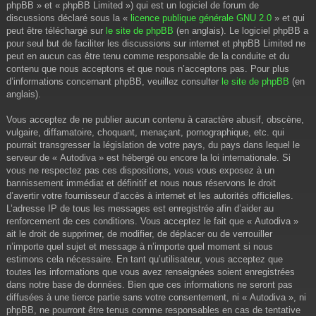
phpBB » et « phpBB Limited ») qui est un logiciel de forum de
discussions déclaré sous la «
licence publique générale GNU 2.0
» et qui
peut être téléchargé sur
le site de phpBB
(en anglais). Le logiciel phpBB a
pour seul but de faciliter les discussions sur internet et phpBB Limited ne
peut en aucun cas être tenu comme responsable de la conduite et du
contenu que nous acceptons et que nous n’acceptons pas. Pour plus
d’informations concernant phpBB, veuillez consulter
le site de phpBB
(en
anglais).
Vous acceptez de ne publier aucun contenu à caractère abusif, obscène,
vulgaire, diffamatoire, choquant, menaçant, pornographique, etc. qui
pourrait transgresser la législation de votre pays, du pays dans lequel le
serveur de « Autodiva » est hébergé ou encore la loi internationale. Si
vous ne respectez pas ces dispositions, vous vous exposez à un
bannissement immédiat et définitif et nous nous réservons le droit
d’avertir votre fournisseur d’accès à internet et les autorités officielles.
L’adresse IP de tous les messages est enregistrée afin d’aider au
renforcement de ces conditions. Vous acceptez le fait que « Autodiva »
ait le droit de supprimer, de modifier, de déplacer ou de verrouiller
n’importe quel sujet et message à n’importe quel moment si nous
estimons cela nécessaire. En tant qu’utilisateur, vous acceptez que
toutes les informations que vous avez renseignées soient enregistrées
dans notre base de données. Bien que ces informations ne seront pas
diffusées à une tierce partie sans votre consentement, ni « Autodiva », ni
phpBB, ne pourront être tenus comme responsables en cas de tentative