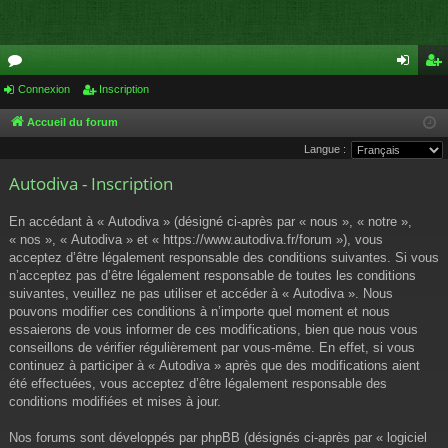
or
Connexion
Inscription
on
ns
u
ne
cri
Accueil du forum
Langue :
m
xi
pti
Autodiva - Inscription
s
on
on
En accédant à « Autodiva » (désigné ci-après par « nous », « notre »,
« nos », « Autodiva » et « https://www.autodiva.fr/forum »), vous
acceptez d’être légalement responsable des conditions suivantes. Si vous
n’acceptez pas d’être légalement responsable de toutes les conditions
suivantes, veuillez ne pas utiliser et accéder à « Autodiva ». Nous
pouvons modifier ces conditions à n’importe quel moment et nous
essaierons de vous informer de ces modifications, bien que nous vous
conseillons de vérifier régulièrement par vous-même. En effet, si vous
continuez à participer à « Autodiva » après que des modifications aient
été effectuées, vous acceptez d’être légalement responsable des
conditions modifiées et mises à jour.
Nos forums sont développés par phpBB (désignés ci-après par « logiciel