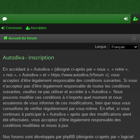
or
Connexion
Inscription
on
ns
u
ne
cri
Accueil du forum
Langue :
m
xi
pti
Autodiva - Inscription
s
on
on
En accédant à « Autodiva » (désigné ci-après par « nous », « notre »,
« nos », « Autodiva » et « https://www.autodiva.fr/forum »), vous
acceptez d’être légalement responsable des conditions suivantes. Si vous
n’acceptez pas d’être légalement responsable de toutes les conditions
suivantes, veuillez ne pas utiliser et accéder à « Autodiva ». Nous
pouvons modifier ces conditions à n’importe quel moment et nous
essaierons de vous informer de ces modifications, bien que nous vous
conseillons de vérifier régulièrement par vous-même. En effet, si vous
continuez à participer à « Autodiva » après que des modifications aient
été effectuées, vous acceptez d’être légalement responsable des
conditions modifiées et mises à jour.
Nos forums sont développés par phpBB (désignés ci-après par « logiciel