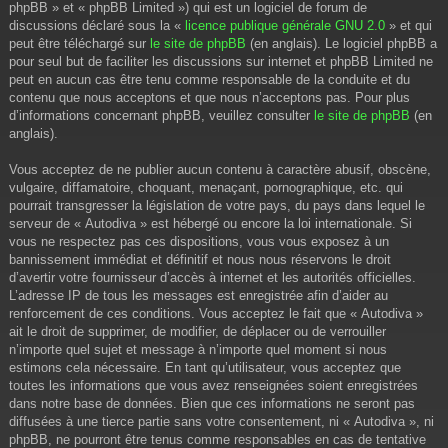
phpBB » et « phpBB Limited ») qui est un logiciel de forum de
discussions déclaré sous la «
licence publique générale GNU 2.0
» et qui
peut être téléchargé sur
le site de phpBB
(en anglais). Le logiciel phpBB a
pour seul but de faciliter les discussions sur internet et phpBB Limited ne
peut en aucun cas être tenu comme responsable de la conduite et du
contenu que nous acceptons et que nous n’acceptons pas. Pour plus
d’informations concernant phpBB, veuillez consulter
le site de phpBB
(en
anglais).
Vous acceptez de ne publier aucun contenu à caractère abusif, obscène,
vulgaire, diffamatoire, choquant, menaçant, pornographique, etc. qui
pourrait transgresser la législation de votre pays, du pays dans lequel le
serveur de « Autodiva » est hébergé ou encore la loi internationale. Si
vous ne respectez pas ces dispositions, vous vous exposez à un
bannissement immédiat et définitif et nous nous réservons le droit
d’avertir votre fournisseur d’accès à internet et les autorités officielles.
L’adresse IP de tous les messages est enregistrée afin d’aider au
renforcement de ces conditions. Vous acceptez le fait que « Autodiva »
ait le droit de supprimer, de modifier, de déplacer ou de verrouiller
n’importe quel sujet et message à n’importe quel moment si nous
estimons cela nécessaire. En tant qu’utilisateur, vous acceptez que
toutes les informations que vous avez renseignées soient enregistrées
dans notre base de données. Bien que ces informations ne seront pas
diffusées à une tierce partie sans votre consentement, ni « Autodiva », ni
phpBB, ne pourront être tenus comme responsables en cas de tentative