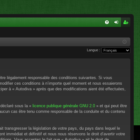
FA
on
ns
Q
ne
cri
Langue :
xi
pti
on
on
’être légalement responsable des conditions suivantes. Si vous
 modifier ces conditions à n’importe quel moment et nous essaierons
ciper à « Autodiva » après que des modifications aient été effectuées,
 déclaré sous la «
licence publique générale GNU 2.0
» et qui peut être
en aucun cas être tenu comme responsable de la conduite et du contenu
t transgresser la législation de votre pays, du pays dans lequel le
 immédiat et définitif et nous nous réservons le droit d’avertir votre
itions. Vous acceptez le fait que « Autodiva » ait le droit de