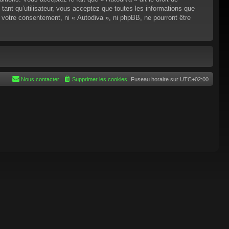
tant qu’utilisateur, vous acceptez que toutes les informations que
 votre consentement, ni « Autodiva », ni phpBB, ne pourront être
Nous contacter
Supprimer les cookies
Fuseau horaire sur
UTC+02:00