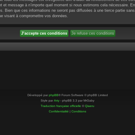
ujet et message à n’importe quel moment si nous estimons cela nécessaire. En 
 Bien que ces informations ne seront pas diffusées à une tierce partie sans
que visant à compromettre vos données.
Développé par
phpBB
® Forum Software © phpBB Limited
Style par
Arty
- phpBB 3.3 par MrGaby
Traduction française officielle
©
Qiaeru
Confidentialité
|
Conditions