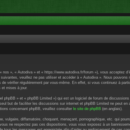
 « nos », « Autodiva » et « https://www.autodiva.fr/forum »), vous acceptez d
 suivantes, veuillez ne pas utiliser et accéder à « Autodiva ». Nous pouvons
de vérifier régulièrement par vous-même. En effet, si vous continuez à parti
 et mises à jour.
el phpBB » et « phpBB Limited ») qui est un logiciel de forum de discussions
 seul but de faciliter les discussions sur internet et phpBB Limited ne peut 
tions concernant phpBB, veuillez consulter
le site de phpBB
(en anglais).
 vulgaire, diffamatoire, choquant, menaçant, pornographique, etc. qui pourrai
i vous ne respectez pas ces dispositions, vous vous exposez à un bannissement
P de tous les messages est enregistrée afin d’aider au renforcement de ces cond