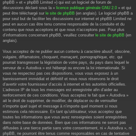
phpBB » et « phpBB Limited ») qui est un logiciel de forum de
discussions déclaré sous la «
licence publique générale GNU 2.0
» et qui
peut être téléchargé sur
le site de phpBB
(en anglais). Le logiciel phpBB a
pour seul but de faciliter les discussions sur internet et phpBB Limited ne
peut en aucun cas être tenu comme responsable de la conduite et du
contenu que nous acceptons et que nous n’acceptons pas. Pour plus
d’informations concernant phpBB, veuillez consulter
le site de phpBB
(en
anglais).
Vous acceptez de ne publier aucun contenu à caractère abusif, obscène,
vulgaire, diffamatoire, choquant, menaçant, pornographique, etc. qui
pourrait transgresser la législation de votre pays, du pays dans lequel le
serveur de « Autodiva » est hébergé ou encore la loi internationale. Si
vous ne respectez pas ces dispositions, vous vous exposez à un
bannissement immédiat et définitif et nous nous réservons le droit
d’avertir votre fournisseur d’accès à internet et les autorités officielles.
L’adresse IP de tous les messages est enregistrée afin d’aider au
renforcement de ces conditions. Vous acceptez le fait que « Autodiva »
ait le droit de supprimer, de modifier, de déplacer ou de verrouiller
n’importe quel sujet et message à n’importe quel moment si nous
estimons cela nécessaire. En tant qu’utilisateur, vous acceptez que
toutes les informations que vous avez renseignées soient enregistrées
dans notre base de données. Bien que ces informations ne seront pas
diffusées à une tierce partie sans votre consentement, ni « Autodiva », ni
phpBB, ne pourront être tenus comme responsables en cas de tentative