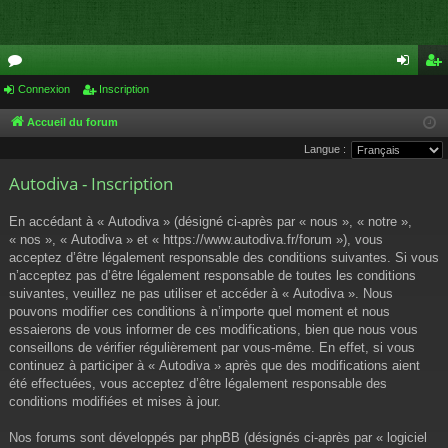
or
Connexion
Inscription
on
ns
u
ne
cri
Accueil du forum
Langue :
m
xi
pti
Autodiva - Inscription
s
on
on
En accédant à « Autodiva » (désigné ci-après par « nous », « notre »,
« nos », « Autodiva » et « https://www.autodiva.fr/forum »), vous
acceptez d’être légalement responsable des conditions suivantes. Si vous
n’acceptez pas d’être légalement responsable de toutes les conditions
suivantes, veuillez ne pas utiliser et accéder à « Autodiva ». Nous
pouvons modifier ces conditions à n’importe quel moment et nous
essaierons de vous informer de ces modifications, bien que nous vous
conseillons de vérifier régulièrement par vous-même. En effet, si vous
continuez à participer à « Autodiva » après que des modifications aient
été effectuées, vous acceptez d’être légalement responsable des
conditions modifiées et mises à jour.
Nos forums sont développés par phpBB (désignés ci-après par « logiciel