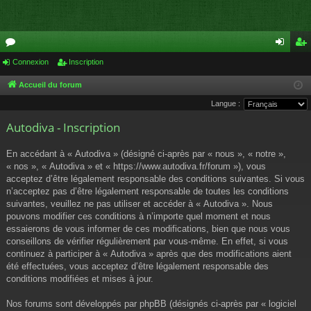
or
Connexion
Inscription
on
ns
u
ne
cri
Accueil du forum
Langue :
m
xi
pti
Autodiva - Inscription
s
on
on
En accédant à « Autodiva » (désigné ci-après par « nous », « notre »,
« nos », « Autodiva » et « https://www.autodiva.fr/forum »), vous
acceptez d’être légalement responsable des conditions suivantes. Si vous
n’acceptez pas d’être légalement responsable de toutes les conditions
suivantes, veuillez ne pas utiliser et accéder à « Autodiva ». Nous
pouvons modifier ces conditions à n’importe quel moment et nous
essaierons de vous informer de ces modifications, bien que nous vous
conseillons de vérifier régulièrement par vous-même. En effet, si vous
continuez à participer à « Autodiva » après que des modifications aient
été effectuées, vous acceptez d’être légalement responsable des
conditions modifiées et mises à jour.
Nos forums sont développés par phpBB (désignés ci-après par « logiciel