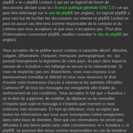
phpBB » et « phpBB Limited ») qui est un logiciel de forum de
discussions déclaré sous la «
licence publique générale GNU 2.0
» et qui
peut être téléchargé sur
le site de phpBB
(en anglais). Le logiciel phpBB a
pour seul but de faciliter les discussions sur internet et phpBB Limited ne
peut en aucun cas être tenu comme responsable de la conduite et du
contenu que nous acceptons et que nous n’acceptons pas. Pour plus
d’informations concernant phpBB, veuillez consulter
le site de phpBB
(en
anglais).
Vous acceptez de ne publier aucun contenu à caractère abusif, obscène,
vulgaire, diffamatoire, choquant, menaçant, pornographique, etc. qui
pourrait transgresser la législation de votre pays, du pays dans lequel le
serveur de « Autodiva » est hébergé ou encore la loi internationale. Si
vous ne respectez pas ces dispositions, vous vous exposez à un
bannissement immédiat et définitif et nous nous réservons le droit
d’avertir votre fournisseur d’accès à internet et les autorités officielles.
L’adresse IP de tous les messages est enregistrée afin d’aider au
renforcement de ces conditions. Vous acceptez le fait que « Autodiva »
ait le droit de supprimer, de modifier, de déplacer ou de verrouiller
n’importe quel sujet et message à n’importe quel moment si nous
estimons cela nécessaire. En tant qu’utilisateur, vous acceptez que
toutes les informations que vous avez renseignées soient enregistrées
dans notre base de données. Bien que ces informations ne seront pas
diffusées à une tierce partie sans votre consentement, ni « Autodiva », ni
phpBB, ne pourront être tenus comme responsables en cas de tentative