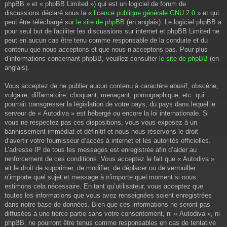
phpBB » et « phpBB Limited ») qui est un logiciel de forum de
discussions déclaré sous la «
licence publique générale GNU 2.0
» et qui
peut être téléchargé sur
le site de phpBB
(en anglais). Le logiciel phpBB a
pour seul but de faciliter les discussions sur internet et phpBB Limited ne
peut en aucun cas être tenu comme responsable de la conduite et du
contenu que nous acceptons et que nous n’acceptons pas. Pour plus
d’informations concernant phpBB, veuillez consulter
le site de phpBB
(en
anglais).
Vous acceptez de ne publier aucun contenu à caractère abusif, obscène,
vulgaire, diffamatoire, choquant, menaçant, pornographique, etc. qui
pourrait transgresser la législation de votre pays, du pays dans lequel le
serveur de « Autodiva » est hébergé ou encore la loi internationale. Si
vous ne respectez pas ces dispositions, vous vous exposez à un
bannissement immédiat et définitif et nous nous réservons le droit
d’avertir votre fournisseur d’accès à internet et les autorités officielles.
L’adresse IP de tous les messages est enregistrée afin d’aider au
renforcement de ces conditions. Vous acceptez le fait que « Autodiva »
ait le droit de supprimer, de modifier, de déplacer ou de verrouiller
n’importe quel sujet et message à n’importe quel moment si nous
estimons cela nécessaire. En tant qu’utilisateur, vous acceptez que
toutes les informations que vous avez renseignées soient enregistrées
dans notre base de données. Bien que ces informations ne seront pas
diffusées à une tierce partie sans votre consentement, ni « Autodiva », ni
phpBB, ne pourront être tenus comme responsables en cas de tentative