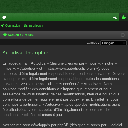
or
Connexion
Inscription
on
ns
u
ne
cri
Accueil du forum
Langue :
m
xi
pti
Autodiva - Inscription
s
on
on
En accédant à « Autodiva » (désigné ci-après par « nous », « notre »,
« nos », « Autodiva » et « https://www.autodiva.fr/forum »), vous
acceptez d’être légalement responsable des conditions suivantes. Si vous
n’acceptez pas d’être légalement responsable de toutes les conditions
suivantes, veuillez ne pas utiliser et accéder à « Autodiva ». Nous
pouvons modifier ces conditions à n’importe quel moment et nous
essaierons de vous informer de ces modifications, bien que nous vous
conseillons de vérifier régulièrement par vous-même. En effet, si vous
continuez à participer à « Autodiva » après que des modifications aient
été effectuées, vous acceptez d’être légalement responsable des
conditions modifiées et mises à jour.
Nos forums sont développés par phpBB (désignés ci-après par « logiciel