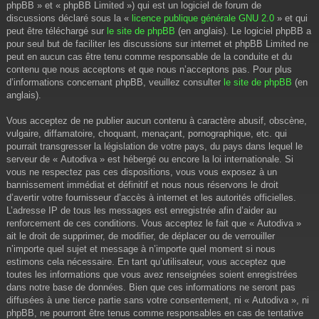
phpBB » et « phpBB Limited ») qui est un logiciel de forum de
discussions déclaré sous la «
licence publique générale GNU 2.0
» et qui
peut être téléchargé sur
le site de phpBB
(en anglais). Le logiciel phpBB a
pour seul but de faciliter les discussions sur internet et phpBB Limited ne
peut en aucun cas être tenu comme responsable de la conduite et du
contenu que nous acceptons et que nous n’acceptons pas. Pour plus
d’informations concernant phpBB, veuillez consulter
le site de phpBB
(en
anglais).
Vous acceptez de ne publier aucun contenu à caractère abusif, obscène,
vulgaire, diffamatoire, choquant, menaçant, pornographique, etc. qui
pourrait transgresser la législation de votre pays, du pays dans lequel le
serveur de « Autodiva » est hébergé ou encore la loi internationale. Si
vous ne respectez pas ces dispositions, vous vous exposez à un
bannissement immédiat et définitif et nous nous réservons le droit
d’avertir votre fournisseur d’accès à internet et les autorités officielles.
L’adresse IP de tous les messages est enregistrée afin d’aider au
renforcement de ces conditions. Vous acceptez le fait que « Autodiva »
ait le droit de supprimer, de modifier, de déplacer ou de verrouiller
n’importe quel sujet et message à n’importe quel moment si nous
estimons cela nécessaire. En tant qu’utilisateur, vous acceptez que
toutes les informations que vous avez renseignées soient enregistrées
dans notre base de données. Bien que ces informations ne seront pas
diffusées à une tierce partie sans votre consentement, ni « Autodiva », ni
phpBB, ne pourront être tenus comme responsables en cas de tentative