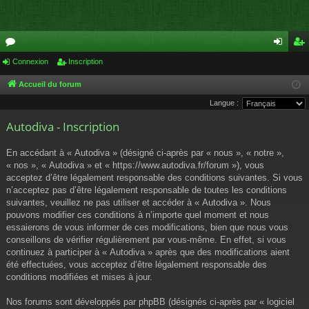
or
Connexion
Inscription
on
ns
u
ne
cri
Accueil du forum
Langue :
m
xi
pti
Autodiva - Inscription
s
on
on
En accédant à « Autodiva » (désigné ci-après par « nous », « notre »,
« nos », « Autodiva » et « https://www.autodiva.fr/forum »), vous
acceptez d’être légalement responsable des conditions suivantes. Si vous
n’acceptez pas d’être légalement responsable de toutes les conditions
suivantes, veuillez ne pas utiliser et accéder à « Autodiva ». Nous
pouvons modifier ces conditions à n’importe quel moment et nous
essaierons de vous informer de ces modifications, bien que nous vous
conseillons de vérifier régulièrement par vous-même. En effet, si vous
continuez à participer à « Autodiva » après que des modifications aient
été effectuées, vous acceptez d’être légalement responsable des
conditions modifiées et mises à jour.
Nos forums sont développés par phpBB (désignés ci-après par « logiciel