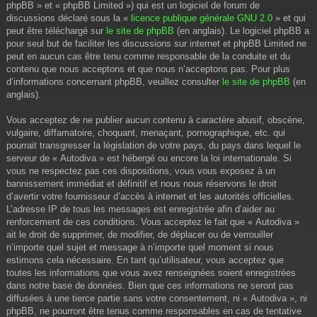
phpBB » et « phpBB Limited ») qui est un logiciel de forum de
discussions déclaré sous la «
licence publique générale GNU 2.0
» et qui
peut être téléchargé sur
le site de phpBB
(en anglais). Le logiciel phpBB a
pour seul but de faciliter les discussions sur internet et phpBB Limited ne
peut en aucun cas être tenu comme responsable de la conduite et du
contenu que nous acceptons et que nous n’acceptons pas. Pour plus
d’informations concernant phpBB, veuillez consulter
le site de phpBB
(en
anglais).
Vous acceptez de ne publier aucun contenu à caractère abusif, obscène,
vulgaire, diffamatoire, choquant, menaçant, pornographique, etc. qui
pourrait transgresser la législation de votre pays, du pays dans lequel le
serveur de « Autodiva » est hébergé ou encore la loi internationale. Si
vous ne respectez pas ces dispositions, vous vous exposez à un
bannissement immédiat et définitif et nous nous réservons le droit
d’avertir votre fournisseur d’accès à internet et les autorités officielles.
L’adresse IP de tous les messages est enregistrée afin d’aider au
renforcement de ces conditions. Vous acceptez le fait que « Autodiva »
ait le droit de supprimer, de modifier, de déplacer ou de verrouiller
n’importe quel sujet et message à n’importe quel moment si nous
estimons cela nécessaire. En tant qu’utilisateur, vous acceptez que
toutes les informations que vous avez renseignées soient enregistrées
dans notre base de données. Bien que ces informations ne seront pas
diffusées à une tierce partie sans votre consentement, ni « Autodiva », ni
phpBB, ne pourront être tenus comme responsables en cas de tentative