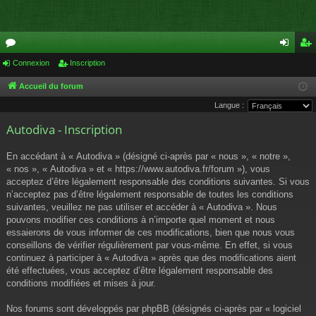
or
Connexion
Inscription
on
ns
u
ne
cri
Accueil du forum
Langue :
m
xi
pti
Autodiva - Inscription
s
on
on
En accédant à « Autodiva » (désigné ci-après par « nous », « notre »,
« nos », « Autodiva » et « https://www.autodiva.fr/forum »), vous
acceptez d’être légalement responsable des conditions suivantes. Si vous
n’acceptez pas d’être légalement responsable de toutes les conditions
suivantes, veuillez ne pas utiliser et accéder à « Autodiva ». Nous
pouvons modifier ces conditions à n’importe quel moment et nous
essaierons de vous informer de ces modifications, bien que nous vous
conseillons de vérifier régulièrement par vous-même. En effet, si vous
continuez à participer à « Autodiva » après que des modifications aient
été effectuées, vous acceptez d’être légalement responsable des
conditions modifiées et mises à jour.
Nos forums sont développés par phpBB (désignés ci-après par « logiciel