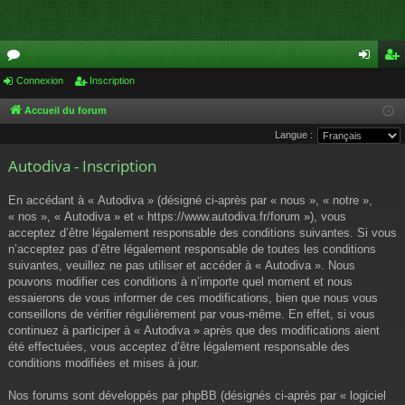
or
Connexion
Inscription
on
ns
u
ne
cri
Accueil du forum
Langue :
m
xi
pti
Autodiva - Inscription
s
on
on
En accédant à « Autodiva » (désigné ci-après par « nous », « notre »,
« nos », « Autodiva » et « https://www.autodiva.fr/forum »), vous
acceptez d’être légalement responsable des conditions suivantes. Si vous
n’acceptez pas d’être légalement responsable de toutes les conditions
suivantes, veuillez ne pas utiliser et accéder à « Autodiva ». Nous
pouvons modifier ces conditions à n’importe quel moment et nous
essaierons de vous informer de ces modifications, bien que nous vous
conseillons de vérifier régulièrement par vous-même. En effet, si vous
continuez à participer à « Autodiva » après que des modifications aient
été effectuées, vous acceptez d’être légalement responsable des
conditions modifiées et mises à jour.
Nos forums sont développés par phpBB (désignés ci-après par « logiciel