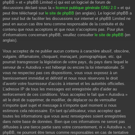
phpBB » et « phpBB Limited ») qui est un logiciel de forum de
discussions déclaré sous la «
licence publique générale GNU 2.0
» et qui
peut être téléchargé sur
le site de phpBB
(en anglais). Le logiciel phpBB a
pour seul but de faciliter les discussions sur internet et phpBB Limited ne
peut en aucun cas être tenu comme responsable de la conduite et du
contenu que nous acceptons et que nous n’acceptons pas. Pour plus
d’informations concernant phpBB, veuillez consulter
le site de phpBB
(en
anglais).
Vous acceptez de ne publier aucun contenu à caractère abusif, obscène,
vulgaire, diffamatoire, choquant, menaçant, pornographique, etc. qui
pourrait transgresser la législation de votre pays, du pays dans lequel le
serveur de « Autodiva » est hébergé ou encore la loi internationale. Si
vous ne respectez pas ces dispositions, vous vous exposez à un
bannissement immédiat et définitif et nous nous réservons le droit
d’avertir votre fournisseur d’accès à internet et les autorités officielles.
L’adresse IP de tous les messages est enregistrée afin d’aider au
renforcement de ces conditions. Vous acceptez le fait que « Autodiva »
ait le droit de supprimer, de modifier, de déplacer ou de verrouiller
n’importe quel sujet et message à n’importe quel moment si nous
estimons cela nécessaire. En tant qu’utilisateur, vous acceptez que
toutes les informations que vous avez renseignées soient enregistrées
dans notre base de données. Bien que ces informations ne seront pas
diffusées à une tierce partie sans votre consentement, ni « Autodiva », ni
phpBB, ne pourront être tenus comme responsables en cas de tentative