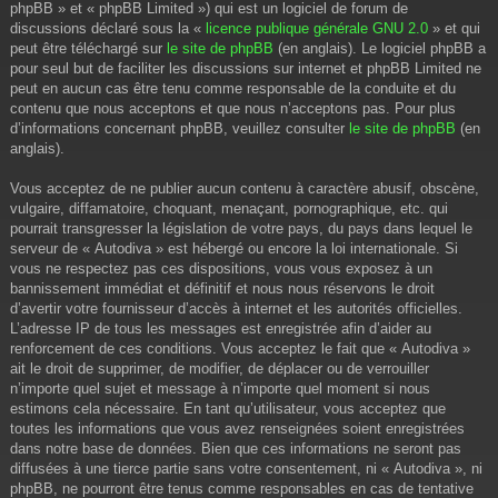
phpBB » et « phpBB Limited ») qui est un logiciel de forum de
discussions déclaré sous la «
licence publique générale GNU 2.0
» et qui
peut être téléchargé sur
le site de phpBB
(en anglais). Le logiciel phpBB a
pour seul but de faciliter les discussions sur internet et phpBB Limited ne
peut en aucun cas être tenu comme responsable de la conduite et du
contenu que nous acceptons et que nous n’acceptons pas. Pour plus
d’informations concernant phpBB, veuillez consulter
le site de phpBB
(en
anglais).
Vous acceptez de ne publier aucun contenu à caractère abusif, obscène,
vulgaire, diffamatoire, choquant, menaçant, pornographique, etc. qui
pourrait transgresser la législation de votre pays, du pays dans lequel le
serveur de « Autodiva » est hébergé ou encore la loi internationale. Si
vous ne respectez pas ces dispositions, vous vous exposez à un
bannissement immédiat et définitif et nous nous réservons le droit
d’avertir votre fournisseur d’accès à internet et les autorités officielles.
L’adresse IP de tous les messages est enregistrée afin d’aider au
renforcement de ces conditions. Vous acceptez le fait que « Autodiva »
ait le droit de supprimer, de modifier, de déplacer ou de verrouiller
n’importe quel sujet et message à n’importe quel moment si nous
estimons cela nécessaire. En tant qu’utilisateur, vous acceptez que
toutes les informations que vous avez renseignées soient enregistrées
dans notre base de données. Bien que ces informations ne seront pas
diffusées à une tierce partie sans votre consentement, ni « Autodiva », ni
phpBB, ne pourront être tenus comme responsables en cas de tentative