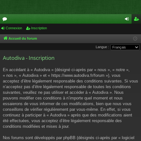
or
Connexion
Inscription
on
ns
u
ne
cri
Accueil du forum
Langue :
m
xi
pti
Autodiva - Inscription
s
on
on
En accédant à « Autodiva » (désigné ci-après par « nous », « notre »,
« nos », « Autodiva » et « https://www.autodiva.fr/forum »), vous
acceptez d’être légalement responsable des conditions suivantes. Si vous
n’acceptez pas d’être légalement responsable de toutes les conditions
suivantes, veuillez ne pas utiliser et accéder à « Autodiva ». Nous
pouvons modifier ces conditions à n’importe quel moment et nous
essaierons de vous informer de ces modifications, bien que nous vous
conseillons de vérifier régulièrement par vous-même. En effet, si vous
continuez à participer à « Autodiva » après que des modifications aient
été effectuées, vous acceptez d’être légalement responsable des
conditions modifiées et mises à jour.
Nos forums sont développés par phpBB (désignés ci-après par « logiciel