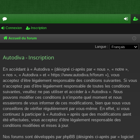
or
Connexion
Inscription
on
ns
u
ne
cri
Accueil du forum
Langue :
m
xi
pti
Autodiva - Inscription
s
on
on
En accédant à « Autodiva » (désigné ci-après par « nous », « notre »,
« nos », « Autodiva » et « https://www.autodiva.fr/forum »), vous
acceptez d’être légalement responsable des conditions suivantes. Si vous
n’acceptez pas d’être légalement responsable de toutes les conditions
suivantes, veuillez ne pas utiliser et accéder à « Autodiva ». Nous
pouvons modifier ces conditions à n’importe quel moment et nous
essaierons de vous informer de ces modifications, bien que nous vous
conseillons de vérifier régulièrement par vous-même. En effet, si vous
continuez à participer à « Autodiva » après que des modifications aient
été effectuées, vous acceptez d’être légalement responsable des
conditions modifiées et mises à jour.
Nos forums sont développés par phpBB (désignés ci-après par « logiciel