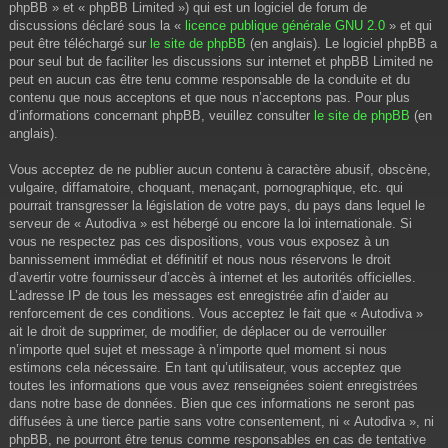
phpBB » et « phpBB Limited ») qui est un logiciel de forum de
discussions déclaré sous la «
licence publique générale GNU 2.0
» et qui
peut être téléchargé sur
le site de phpBB
(en anglais). Le logiciel phpBB a
pour seul but de faciliter les discussions sur internet et phpBB Limited ne
peut en aucun cas être tenu comme responsable de la conduite et du
contenu que nous acceptons et que nous n’acceptons pas. Pour plus
d’informations concernant phpBB, veuillez consulter
le site de phpBB
(en
anglais).
Vous acceptez de ne publier aucun contenu à caractère abusif, obscène,
vulgaire, diffamatoire, choquant, menaçant, pornographique, etc. qui
pourrait transgresser la législation de votre pays, du pays dans lequel le
serveur de « Autodiva » est hébergé ou encore la loi internationale. Si
vous ne respectez pas ces dispositions, vous vous exposez à un
bannissement immédiat et définitif et nous nous réservons le droit
d’avertir votre fournisseur d’accès à internet et les autorités officielles.
L’adresse IP de tous les messages est enregistrée afin d’aider au
renforcement de ces conditions. Vous acceptez le fait que « Autodiva »
ait le droit de supprimer, de modifier, de déplacer ou de verrouiller
n’importe quel sujet et message à n’importe quel moment si nous
estimons cela nécessaire. En tant qu’utilisateur, vous acceptez que
toutes les informations que vous avez renseignées soient enregistrées
dans notre base de données. Bien que ces informations ne seront pas
diffusées à une tierce partie sans votre consentement, ni « Autodiva », ni
phpBB, ne pourront être tenus comme responsables en cas de tentative