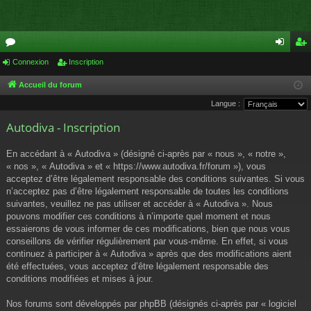
or
Connexion
Inscription
on
ns
u
ne
cri
Accueil du forum
Langue :
m
xi
pti
Autodiva - Inscription
s
on
on
En accédant à « Autodiva » (désigné ci-après par « nous », « notre »,
« nos », « Autodiva » et « https://www.autodiva.fr/forum »), vous
acceptez d’être légalement responsable des conditions suivantes. Si vous
n’acceptez pas d’être légalement responsable de toutes les conditions
suivantes, veuillez ne pas utiliser et accéder à « Autodiva ». Nous
pouvons modifier ces conditions à n’importe quel moment et nous
essaierons de vous informer de ces modifications, bien que nous vous
conseillons de vérifier régulièrement par vous-même. En effet, si vous
continuez à participer à « Autodiva » après que des modifications aient
été effectuées, vous acceptez d’être légalement responsable des
conditions modifiées et mises à jour.
Nos forums sont développés par phpBB (désignés ci-après par « logiciel