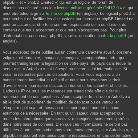
phpBB » et « phpBB Limited ») qui est un logiciel de forum de
discussions déclaré sous la «
licence publique générale GNU 2.0
» et qui
peut être téléchargé sur
le site de phpBB
(en anglais). Le logiciel phpBB a
pour seul but de faciliter les discussions sur internet et phpBB Limited ne
peut en aucun cas être tenu comme responsable de la conduite et du
contenu que nous acceptons et que nous n’acceptons pas. Pour plus
d’informations concernant phpBB, veuillez consulter
le site de phpBB
(en
anglais).
Vous acceptez de ne publier aucun contenu à caractère abusif, obscène,
vulgaire, diffamatoire, choquant, menaçant, pornographique, etc. qui
pourrait transgresser la législation de votre pays, du pays dans lequel le
serveur de « Autodiva » est hébergé ou encore la loi internationale. Si
vous ne respectez pas ces dispositions, vous vous exposez à un
bannissement immédiat et définitif et nous nous réservons le droit
d’avertir votre fournisseur d’accès à internet et les autorités officielles.
L’adresse IP de tous les messages est enregistrée afin d’aider au
renforcement de ces conditions. Vous acceptez le fait que « Autodiva »
ait le droit de supprimer, de modifier, de déplacer ou de verrouiller
n’importe quel sujet et message à n’importe quel moment si nous
estimons cela nécessaire. En tant qu’utilisateur, vous acceptez que
toutes les informations que vous avez renseignées soient enregistrées
dans notre base de données. Bien que ces informations ne seront pas
diffusées à une tierce partie sans votre consentement, ni « Autodiva », ni
phpBB, ne pourront être tenus comme responsables en cas de tentative