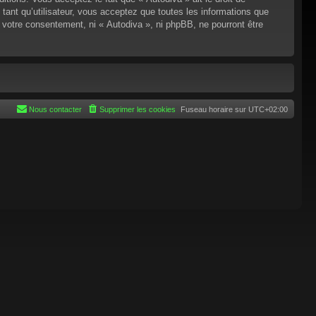
tant qu’utilisateur, vous acceptez que toutes les informations que
 votre consentement, ni « Autodiva », ni phpBB, ne pourront être
Nous contacter
Supprimer les cookies
Fuseau horaire sur
UTC+02:00