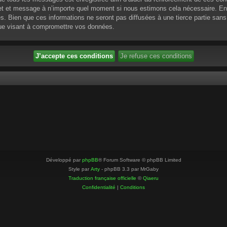
ujet et message à n’importe quel moment si nous estimons cela nécessaire. En 
 Bien que ces informations ne seront pas diffusées à une tierce partie sans
que visant à compromettre vos données.
Développé par
phpBB
® Forum Software © phpBB Limited
Style par
Arty
- phpBB 3.3 par MrGaby
Traduction française officielle
©
Qiaeru
Confidentialité
|
Conditions