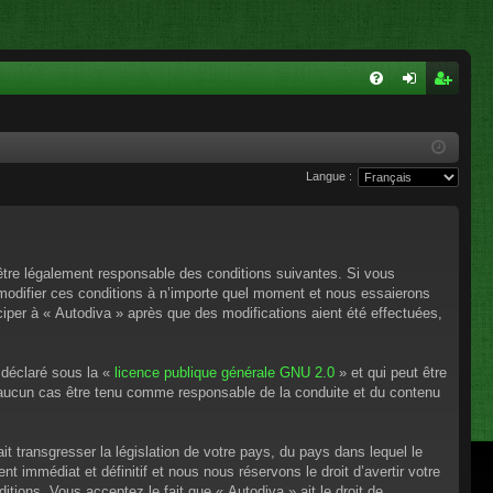
FA
on
ns
Q
ne
cri
Langue :
xi
pti
on
on
’être légalement responsable des conditions suivantes. Si vous
 modifier ces conditions à n’importe quel moment et nous essaierons
ciper à « Autodiva » après que des modifications aient été effectuées,
 déclaré sous la «
licence publique générale GNU 2.0
» et qui peut être
en aucun cas être tenu comme responsable de la conduite et du contenu
t transgresser la législation de votre pays, du pays dans lequel le
 immédiat et définitif et nous nous réservons le droit d’avertir votre
itions. Vous acceptez le fait que « Autodiva » ait le droit de