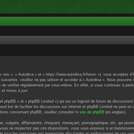
 « nos », « Autodiva » et « https://www.autodiva.fr/forum »), vous acceptez d
 suivantes, veuillez ne pas utiliser et accéder à « Autodiva ». Nous pouvons
de vérifier régulièrement par vous-même. En effet, si vous continuez à parti
 et mises à jour.
el phpBB » et « phpBB Limited ») qui est un logiciel de forum de discussions
 seul but de faciliter les discussions sur internet et phpBB Limited ne peut 
tions concernant phpBB, veuillez consulter
le site de phpBB
(en anglais).
 vulgaire, diffamatoire, choquant, menaçant, pornographique, etc. qui pourrai
i vous ne respectez pas ces dispositions, vous vous exposez à un bannissement
P de tous les messages est enregistrée afin d’aider au renforcement de ces cond