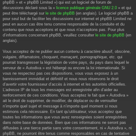
phpBB » et « phpBB Limited ») qui est un logiciel de forum de
discussions déclaré sous la «
licence publique générale GNU 2.0
» et qui
peut être téléchargé sur
le site de phpBB
(en anglais). Le logiciel phpBB a
pour seul but de faciliter les discussions sur internet et phpBB Limited ne
peut en aucun cas être tenu comme responsable de la conduite et du
contenu que nous acceptons et que nous n’acceptons pas. Pour plus
d’informations concernant phpBB, veuillez consulter
le site de phpBB
(en
anglais).
Vous acceptez de ne publier aucun contenu à caractère abusif, obscène,
vulgaire, diffamatoire, choquant, menaçant, pornographique, etc. qui
pourrait transgresser la législation de votre pays, du pays dans lequel le
serveur de « Autodiva » est hébergé ou encore la loi internationale. Si
vous ne respectez pas ces dispositions, vous vous exposez à un
bannissement immédiat et définitif et nous nous réservons le droit
d’avertir votre fournisseur d’accès à internet et les autorités officielles.
L’adresse IP de tous les messages est enregistrée afin d’aider au
renforcement de ces conditions. Vous acceptez le fait que « Autodiva »
ait le droit de supprimer, de modifier, de déplacer ou de verrouiller
n’importe quel sujet et message à n’importe quel moment si nous
estimons cela nécessaire. En tant qu’utilisateur, vous acceptez que
toutes les informations que vous avez renseignées soient enregistrées
dans notre base de données. Bien que ces informations ne seront pas
diffusées à une tierce partie sans votre consentement, ni « Autodiva », ni
phpBB, ne pourront être tenus comme responsables en cas de tentative