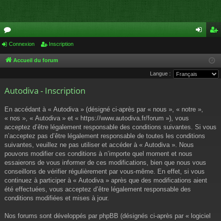
or
Connexion
Inscription
on
ns
u
ne
cri
Accueil du forum
Langue :
m
xi
pti
Autodiva - Inscription
s
on
on
En accédant à « Autodiva » (désigné ci-après par « nous », « notre »,
« nos », « Autodiva » et « https://www.autodiva.fr/forum »), vous
acceptez d’être légalement responsable des conditions suivantes. Si vous
n’acceptez pas d’être légalement responsable de toutes les conditions
suivantes, veuillez ne pas utiliser et accéder à « Autodiva ». Nous
pouvons modifier ces conditions à n’importe quel moment et nous
essaierons de vous informer de ces modifications, bien que nous vous
conseillons de vérifier régulièrement par vous-même. En effet, si vous
continuez à participer à « Autodiva » après que des modifications aient
été effectuées, vous acceptez d’être légalement responsable des
conditions modifiées et mises à jour.
Nos forums sont développés par phpBB (désignés ci-après par « logiciel