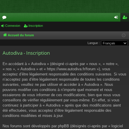
or
Connexion
Inscription
on
ns
u
ne
cri
Accueil du forum
Langue :
m
xi
pti
Autodiva - Inscription
s
on
on
En accédant à « Autodiva » (désigné ci-après par « nous », « notre »,
« nos », « Autodiva » et « https://www.autodiva.fr/forum »), vous
acceptez d’être légalement responsable des conditions suivantes. Si vous
n’acceptez pas d’être légalement responsable de toutes les conditions
suivantes, veuillez ne pas utiliser et accéder à « Autodiva ». Nous
pouvons modifier ces conditions à n’importe quel moment et nous
essaierons de vous informer de ces modifications, bien que nous vous
conseillons de vérifier régulièrement par vous-même. En effet, si vous
continuez à participer à « Autodiva » après que des modifications aient
été effectuées, vous acceptez d’être légalement responsable des
conditions modifiées et mises à jour.
Nos forums sont développés par phpBB (désignés ci-après par « logiciel