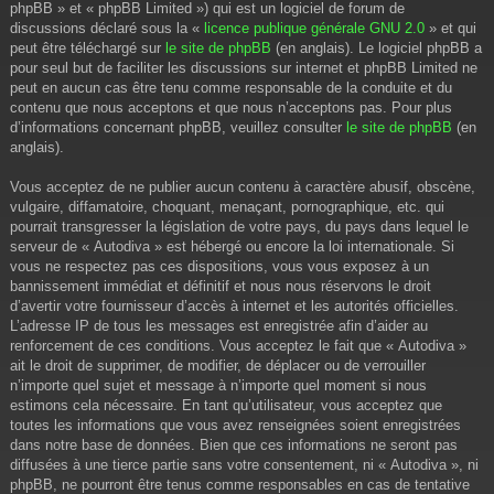
phpBB » et « phpBB Limited ») qui est un logiciel de forum de
discussions déclaré sous la «
licence publique générale GNU 2.0
» et qui
peut être téléchargé sur
le site de phpBB
(en anglais). Le logiciel phpBB a
pour seul but de faciliter les discussions sur internet et phpBB Limited ne
peut en aucun cas être tenu comme responsable de la conduite et du
contenu que nous acceptons et que nous n’acceptons pas. Pour plus
d’informations concernant phpBB, veuillez consulter
le site de phpBB
(en
anglais).
Vous acceptez de ne publier aucun contenu à caractère abusif, obscène,
vulgaire, diffamatoire, choquant, menaçant, pornographique, etc. qui
pourrait transgresser la législation de votre pays, du pays dans lequel le
serveur de « Autodiva » est hébergé ou encore la loi internationale. Si
vous ne respectez pas ces dispositions, vous vous exposez à un
bannissement immédiat et définitif et nous nous réservons le droit
d’avertir votre fournisseur d’accès à internet et les autorités officielles.
L’adresse IP de tous les messages est enregistrée afin d’aider au
renforcement de ces conditions. Vous acceptez le fait que « Autodiva »
ait le droit de supprimer, de modifier, de déplacer ou de verrouiller
n’importe quel sujet et message à n’importe quel moment si nous
estimons cela nécessaire. En tant qu’utilisateur, vous acceptez que
toutes les informations que vous avez renseignées soient enregistrées
dans notre base de données. Bien que ces informations ne seront pas
diffusées à une tierce partie sans votre consentement, ni « Autodiva », ni
phpBB, ne pourront être tenus comme responsables en cas de tentative