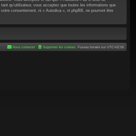
tant qu’utilisateur, vous acceptez que toutes les informations que
 votre consentement, ni « Autodiva », ni phpBB, ne pourront être
Nous contacter
Supprimer les cookies
Fuseau horaire sur
UTC+02:00