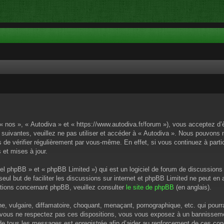
 « nos », « Autodiva » et « https://www.autodiva.fr/forum »), vous acceptez d
 suivantes, veuillez ne pas utiliser et accéder à « Autodiva ». Nous pouvons
de vérifier régulièrement par vous-même. En effet, si vous continuez à parti
 et mises à jour.
el phpBB » et « phpBB Limited ») qui est un logiciel de forum de discussions
 seul but de faciliter les discussions sur internet et phpBB Limited ne peut 
tions concernant phpBB, veuillez consulter
le site de phpBB
(en anglais).
 vulgaire, diffamatoire, choquant, menaçant, pornographique, etc. qui pourrai
i vous ne respectez pas ces dispositions, vous vous exposez à un bannissement
P de tous les messages est enregistrée afin d’aider au renforcement de ces cond