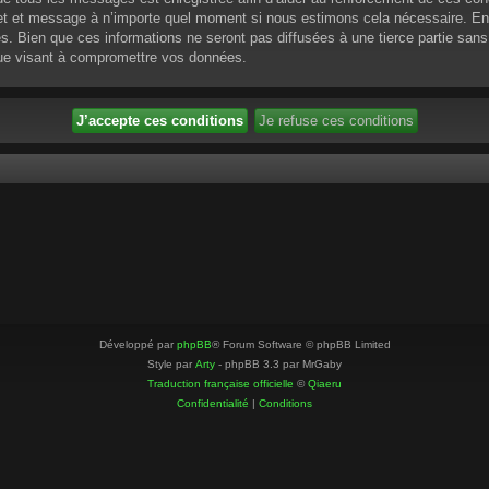
ujet et message à n’importe quel moment si nous estimons cela nécessaire. En 
 Bien que ces informations ne seront pas diffusées à une tierce partie sans
que visant à compromettre vos données.
Développé par
phpBB
® Forum Software © phpBB Limited
Style par
Arty
- phpBB 3.3 par MrGaby
Traduction française officielle
©
Qiaeru
Confidentialité
|
Conditions