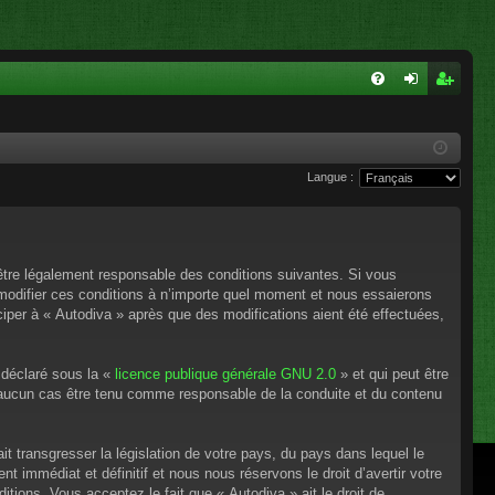
FA
on
ns
Q
ne
cri
Langue :
xi
pti
on
on
’être légalement responsable des conditions suivantes. Si vous
 modifier ces conditions à n’importe quel moment et nous essaierons
ciper à « Autodiva » après que des modifications aient été effectuées,
 déclaré sous la «
licence publique générale GNU 2.0
» et qui peut être
en aucun cas être tenu comme responsable de la conduite et du contenu
t transgresser la législation de votre pays, du pays dans lequel le
 immédiat et définitif et nous nous réservons le droit d’avertir votre
itions. Vous acceptez le fait que « Autodiva » ait le droit de