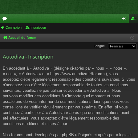
or
Connexion
Inscription
on
ns
u
ne
cri
Accueil du forum
Langue :
m
xi
pti
Autodiva - Inscription
s
on
on
En accédant à « Autodiva » (désigné ci-après par « nous », « notre »,
« nos », « Autodiva » et « https://www.autodiva.fr/forum »), vous
acceptez d’être légalement responsable des conditions suivantes. Si vous
n’acceptez pas d’être légalement responsable de toutes les conditions
suivantes, veuillez ne pas utiliser et accéder à « Autodiva ». Nous
pouvons modifier ces conditions à n’importe quel moment et nous
essaierons de vous informer de ces modifications, bien que nous vous
conseillons de vérifier régulièrement par vous-même. En effet, si vous
continuez à participer à « Autodiva » après que des modifications aient
été effectuées, vous acceptez d’être légalement responsable des
conditions modifiées et mises à jour.
Nos forums sont développés par phpBB (désignés ci-après par « logiciel