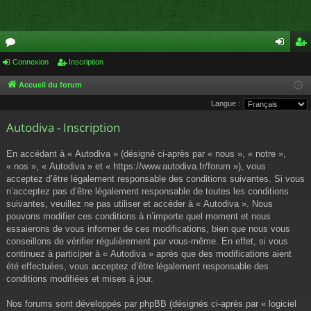
or
Connexion
Inscription
on
ns
u
ne
cri
Accueil du forum
Langue :
m
xi
pti
Autodiva - Inscription
s
on
on
En accédant à « Autodiva » (désigné ci-après par « nous », « notre »,
« nos », « Autodiva » et « https://www.autodiva.fr/forum »), vous
acceptez d’être légalement responsable des conditions suivantes. Si vous
n’acceptez pas d’être légalement responsable de toutes les conditions
suivantes, veuillez ne pas utiliser et accéder à « Autodiva ». Nous
pouvons modifier ces conditions à n’importe quel moment et nous
essaierons de vous informer de ces modifications, bien que nous vous
conseillons de vérifier régulièrement par vous-même. En effet, si vous
continuez à participer à « Autodiva » après que des modifications aient
été effectuées, vous acceptez d’être légalement responsable des
conditions modifiées et mises à jour.
Nos forums sont développés par phpBB (désignés ci-après par « logiciel