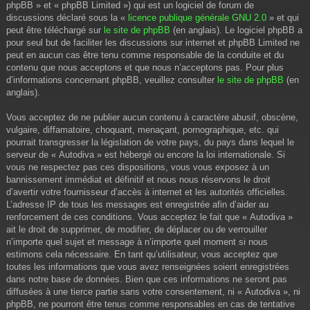
phpBB » et « phpBB Limited ») qui est un logiciel de forum de
discussions déclaré sous la «
licence publique générale GNU 2.0
» et qui
peut être téléchargé sur
le site de phpBB
(en anglais). Le logiciel phpBB a
pour seul but de faciliter les discussions sur internet et phpBB Limited ne
peut en aucun cas être tenu comme responsable de la conduite et du
contenu que nous acceptons et que nous n’acceptons pas. Pour plus
d’informations concernant phpBB, veuillez consulter
le site de phpBB
(en
anglais).
Vous acceptez de ne publier aucun contenu à caractère abusif, obscène,
vulgaire, diffamatoire, choquant, menaçant, pornographique, etc. qui
pourrait transgresser la législation de votre pays, du pays dans lequel le
serveur de « Autodiva » est hébergé ou encore la loi internationale. Si
vous ne respectez pas ces dispositions, vous vous exposez à un
bannissement immédiat et définitif et nous nous réservons le droit
d’avertir votre fournisseur d’accès à internet et les autorités officielles.
L’adresse IP de tous les messages est enregistrée afin d’aider au
renforcement de ces conditions. Vous acceptez le fait que « Autodiva »
ait le droit de supprimer, de modifier, de déplacer ou de verrouiller
n’importe quel sujet et message à n’importe quel moment si nous
estimons cela nécessaire. En tant qu’utilisateur, vous acceptez que
toutes les informations que vous avez renseignées soient enregistrées
dans notre base de données. Bien que ces informations ne seront pas
diffusées à une tierce partie sans votre consentement, ni « Autodiva », ni
phpBB, ne pourront être tenus comme responsables en cas de tentative