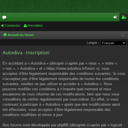
or
Connexion
Inscription
on
ns
u
ne
cri
Accueil du forum
Langue :
m
xi
pti
Autodiva - Inscription
s
on
on
En accédant à « Autodiva » (désigné ci-après par « nous », « notre »,
« nos », « Autodiva » et « https://www.autodiva.fr/forum »), vous
acceptez d’être légalement responsable des conditions suivantes. Si vous
n’acceptez pas d’être légalement responsable de toutes les conditions
suivantes, veuillez ne pas utiliser et accéder à « Autodiva ». Nous
pouvons modifier ces conditions à n’importe quel moment et nous
essaierons de vous informer de ces modifications, bien que nous vous
conseillons de vérifier régulièrement par vous-même. En effet, si vous
continuez à participer à « Autodiva » après que des modifications aient
été effectuées, vous acceptez d’être légalement responsable des
conditions modifiées et mises à jour.
Nos forums sont développés par phpBB (désignés ci-après par « logiciel