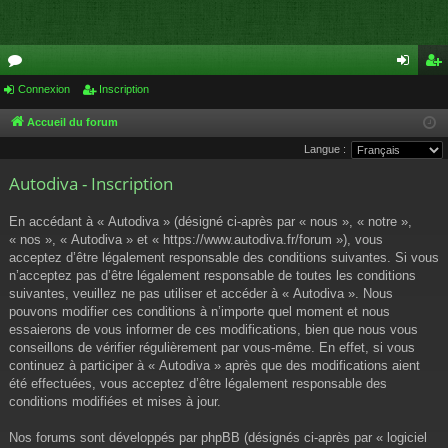
or
Connexion
Inscription
on
ns
u
ne
cri
Accueil du forum
Langue :
m
xi
pti
Autodiva - Inscription
s
on
on
En accédant à « Autodiva » (désigné ci-après par « nous », « notre »,
« nos », « Autodiva » et « https://www.autodiva.fr/forum »), vous
acceptez d’être légalement responsable des conditions suivantes. Si vous
n’acceptez pas d’être légalement responsable de toutes les conditions
suivantes, veuillez ne pas utiliser et accéder à « Autodiva ». Nous
pouvons modifier ces conditions à n’importe quel moment et nous
essaierons de vous informer de ces modifications, bien que nous vous
conseillons de vérifier régulièrement par vous-même. En effet, si vous
continuez à participer à « Autodiva » après que des modifications aient
été effectuées, vous acceptez d’être légalement responsable des
conditions modifiées et mises à jour.
Nos forums sont développés par phpBB (désignés ci-après par « logiciel