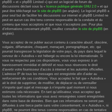
phpBB » et « phpBB Limited ») qui est un logiciel de forum de
discussions déclaré sous la «
licence publique générale GNU 2.0
» et qui
peut être téléchargé sur
le site de phpBB
(en anglais). Le logiciel phpBB a
pour seul but de faciliter les discussions sur internet et phpBB Limited ne
peut en aucun cas être tenu comme responsable de la conduite et du
contenu que nous acceptons et que nous n’acceptons pas. Pour plus
d’informations concernant phpBB, veuillez consulter
le site de phpBB
(en
anglais).
Vous acceptez de ne publier aucun contenu à caractère abusif, obscène,
vulgaire, diffamatoire, choquant, menaçant, pornographique, etc. qui
pourrait transgresser la législation de votre pays, du pays dans lequel le
serveur de « Autodiva » est hébergé ou encore la loi internationale. Si
vous ne respectez pas ces dispositions, vous vous exposez à un
bannissement immédiat et définitif et nous nous réservons le droit
d’avertir votre fournisseur d’accès à internet et les autorités officielles.
L’adresse IP de tous les messages est enregistrée afin d’aider au
renforcement de ces conditions. Vous acceptez le fait que « Autodiva »
ait le droit de supprimer, de modifier, de déplacer ou de verrouiller
n’importe quel sujet et message à n’importe quel moment si nous
estimons cela nécessaire. En tant qu’utilisateur, vous acceptez que
toutes les informations que vous avez renseignées soient enregistrées
dans notre base de données. Bien que ces informations ne seront pas
diffusées à une tierce partie sans votre consentement, ni « Autodiva », ni
phpBB, ne pourront être tenus comme responsables en cas de tentative