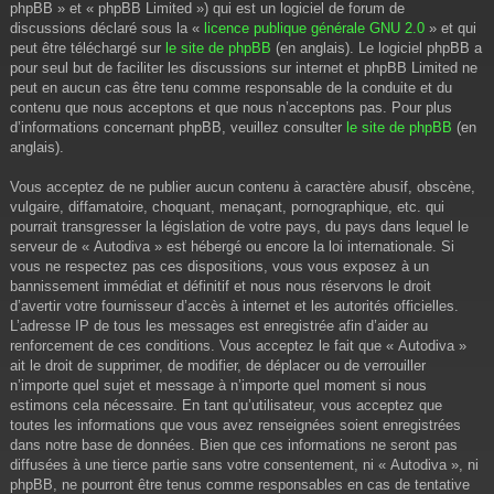
phpBB » et « phpBB Limited ») qui est un logiciel de forum de
discussions déclaré sous la «
licence publique générale GNU 2.0
» et qui
peut être téléchargé sur
le site de phpBB
(en anglais). Le logiciel phpBB a
pour seul but de faciliter les discussions sur internet et phpBB Limited ne
peut en aucun cas être tenu comme responsable de la conduite et du
contenu que nous acceptons et que nous n’acceptons pas. Pour plus
d’informations concernant phpBB, veuillez consulter
le site de phpBB
(en
anglais).
Vous acceptez de ne publier aucun contenu à caractère abusif, obscène,
vulgaire, diffamatoire, choquant, menaçant, pornographique, etc. qui
pourrait transgresser la législation de votre pays, du pays dans lequel le
serveur de « Autodiva » est hébergé ou encore la loi internationale. Si
vous ne respectez pas ces dispositions, vous vous exposez à un
bannissement immédiat et définitif et nous nous réservons le droit
d’avertir votre fournisseur d’accès à internet et les autorités officielles.
L’adresse IP de tous les messages est enregistrée afin d’aider au
renforcement de ces conditions. Vous acceptez le fait que « Autodiva »
ait le droit de supprimer, de modifier, de déplacer ou de verrouiller
n’importe quel sujet et message à n’importe quel moment si nous
estimons cela nécessaire. En tant qu’utilisateur, vous acceptez que
toutes les informations que vous avez renseignées soient enregistrées
dans notre base de données. Bien que ces informations ne seront pas
diffusées à une tierce partie sans votre consentement, ni « Autodiva », ni
phpBB, ne pourront être tenus comme responsables en cas de tentative