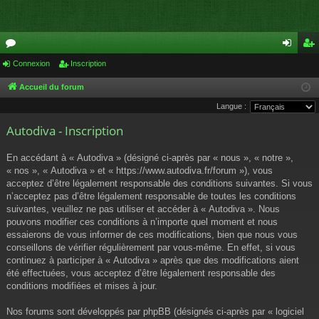
or
Connexion
Inscription
on
ns
u
ne
cri
Accueil du forum
Langue :
m
xi
pti
Autodiva - Inscription
s
on
on
En accédant à « Autodiva » (désigné ci-après par « nous », « notre »,
« nos », « Autodiva » et « https://www.autodiva.fr/forum »), vous
acceptez d’être légalement responsable des conditions suivantes. Si vous
n’acceptez pas d’être légalement responsable de toutes les conditions
suivantes, veuillez ne pas utiliser et accéder à « Autodiva ». Nous
pouvons modifier ces conditions à n’importe quel moment et nous
essaierons de vous informer de ces modifications, bien que nous vous
conseillons de vérifier régulièrement par vous-même. En effet, si vous
continuez à participer à « Autodiva » après que des modifications aient
été effectuées, vous acceptez d’être légalement responsable des
conditions modifiées et mises à jour.
Nos forums sont développés par phpBB (désignés ci-après par « logiciel