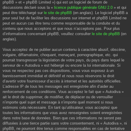
phpBB » et « phpBB Limited ») qui est un logiciel de forum de
discussions déclaré sous la «
licence publique générale GNU 2.0
» et qui
peut être téléchargé sur
le site de phpBB
(en anglais). Le logiciel phpBB a
pour seul but de faciliter les discussions sur internet et phpBB Limited ne
peut en aucun cas être tenu comme responsable de la conduite et du
contenu que nous acceptons et que nous n’acceptons pas. Pour plus
d’informations concernant phpBB, veuillez consulter
le site de phpBB
(en
anglais).
Vous acceptez de ne publier aucun contenu à caractère abusif, obscène,
vulgaire, diffamatoire, choquant, menaçant, pornographique, etc. qui
pourrait transgresser la législation de votre pays, du pays dans lequel le
serveur de « Autodiva » est hébergé ou encore la loi internationale. Si
vous ne respectez pas ces dispositions, vous vous exposez à un
bannissement immédiat et définitif et nous nous réservons le droit
d’avertir votre fournisseur d’accès à internet et les autorités officielles.
L’adresse IP de tous les messages est enregistrée afin d’aider au
renforcement de ces conditions. Vous acceptez le fait que « Autodiva »
ait le droit de supprimer, de modifier, de déplacer ou de verrouiller
n’importe quel sujet et message à n’importe quel moment si nous
estimons cela nécessaire. En tant qu’utilisateur, vous acceptez que
toutes les informations que vous avez renseignées soient enregistrées
dans notre base de données. Bien que ces informations ne seront pas
diffusées à une tierce partie sans votre consentement, ni « Autodiva », ni
phpBB, ne pourront être tenus comme responsables en cas de tentative