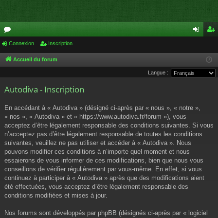
or
Connexion
Inscription
on
ns
u
ne
cri
Accueil du forum
Langue :
m
xi
pti
Autodiva - Inscription
s
on
on
En accédant à « Autodiva » (désigné ci-après par « nous », « notre »,
« nos », « Autodiva » et « https://www.autodiva.fr/forum »), vous
acceptez d’être légalement responsable des conditions suivantes. Si vous
n’acceptez pas d’être légalement responsable de toutes les conditions
suivantes, veuillez ne pas utiliser et accéder à « Autodiva ». Nous
pouvons modifier ces conditions à n’importe quel moment et nous
essaierons de vous informer de ces modifications, bien que nous vous
conseillons de vérifier régulièrement par vous-même. En effet, si vous
continuez à participer à « Autodiva » après que des modifications aient
été effectuées, vous acceptez d’être légalement responsable des
conditions modifiées et mises à jour.
Nos forums sont développés par phpBB (désignés ci-après par « logiciel