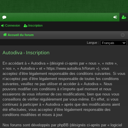
or
Connexion
Inscription
on
ns
u
ne
cri
Accueil du forum
Langue :
m
xi
pti
Autodiva - Inscription
s
on
on
En accédant à « Autodiva » (désigné ci-après par « nous », « notre »,
« nos », « Autodiva » et « https://www.autodiva.fr/forum »), vous
acceptez d’être légalement responsable des conditions suivantes. Si vous
n’acceptez pas d’être légalement responsable de toutes les conditions
suivantes, veuillez ne pas utiliser et accéder à « Autodiva ». Nous
pouvons modifier ces conditions à n’importe quel moment et nous
essaierons de vous informer de ces modifications, bien que nous vous
conseillons de vérifier régulièrement par vous-même. En effet, si vous
continuez à participer à « Autodiva » après que des modifications aient
été effectuées, vous acceptez d’être légalement responsable des
conditions modifiées et mises à jour.
Nos forums sont développés par phpBB (désignés ci-après par « logiciel