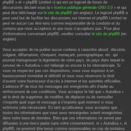
phpBB » et « phpBB Limited ») qui est un logiciel de forum de
discussions déclaré sous la «
licence publique générale GNU 2.0
» et qui
peut être téléchargé sur
le site de phpBB
(en anglais). Le logiciel phpBB a
pour seul but de faciliter les discussions sur internet et phpBB Limited ne
peut en aucun cas être tenu comme responsable de la conduite et du
contenu que nous acceptons et que nous n’acceptons pas. Pour plus
d’informations concernant phpBB, veuillez consulter
le site de phpBB
(en
anglais).
Vous acceptez de ne publier aucun contenu à caractère abusif, obscène,
vulgaire, diffamatoire, choquant, menaçant, pornographique, etc. qui
pourrait transgresser la législation de votre pays, du pays dans lequel le
serveur de « Autodiva » est hébergé ou encore la loi internationale. Si
vous ne respectez pas ces dispositions, vous vous exposez à un
bannissement immédiat et définitif et nous nous réservons le droit
d’avertir votre fournisseur d’accès à internet et les autorités officielles.
L’adresse IP de tous les messages est enregistrée afin d’aider au
renforcement de ces conditions. Vous acceptez le fait que « Autodiva »
ait le droit de supprimer, de modifier, de déplacer ou de verrouiller
n’importe quel sujet et message à n’importe quel moment si nous
estimons cela nécessaire. En tant qu’utilisateur, vous acceptez que
toutes les informations que vous avez renseignées soient enregistrées
dans notre base de données. Bien que ces informations ne seront pas
diffusées à une tierce partie sans votre consentement, ni « Autodiva », ni
phpBB, ne pourront être tenus comme responsables en cas de tentative