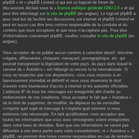
phpBB » et « phpBB Limited ») qui est un logiciel de forum de
discussions déclaré sous la «
licence publique générale GNU 2.0
» et qui
peut être téléchargé sur
le site de phpBB
(en anglais). Le logiciel phpBB a
pour seul but de faciliter les discussions sur internet et phpBB Limited ne
peut en aucun cas être tenu comme responsable de la conduite et du
contenu que nous acceptons et que nous n’acceptons pas. Pour plus
d’informations concernant phpBB, veuillez consulter
le site de phpBB
(en
anglais).
Vous acceptez de ne publier aucun contenu à caractère abusif, obscène,
vulgaire, diffamatoire, choquant, menaçant, pornographique, etc. qui
pourrait transgresser la législation de votre pays, du pays dans lequel le
serveur de « Autodiva » est hébergé ou encore la loi internationale. Si
vous ne respectez pas ces dispositions, vous vous exposez à un
bannissement immédiat et définitif et nous nous réservons le droit
d’avertir votre fournisseur d’accès à internet et les autorités officielles.
L’adresse IP de tous les messages est enregistrée afin d’aider au
renforcement de ces conditions. Vous acceptez le fait que « Autodiva »
ait le droit de supprimer, de modifier, de déplacer ou de verrouiller
n’importe quel sujet et message à n’importe quel moment si nous
estimons cela nécessaire. En tant qu’utilisateur, vous acceptez que
toutes les informations que vous avez renseignées soient enregistrées
dans notre base de données. Bien que ces informations ne seront pas
diffusées à une tierce partie sans votre consentement, ni « Autodiva », ni
phpBB, ne pourront être tenus comme responsables en cas de tentative