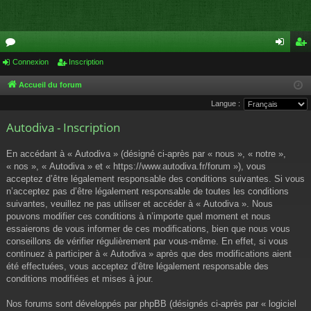
or
Connexion
Inscription
on
ns
u
ne
cri
Accueil du forum
Langue :
m
xi
pti
Autodiva - Inscription
s
on
on
En accédant à « Autodiva » (désigné ci-après par « nous », « notre »,
« nos », « Autodiva » et « https://www.autodiva.fr/forum »), vous
acceptez d’être légalement responsable des conditions suivantes. Si vous
n’acceptez pas d’être légalement responsable de toutes les conditions
suivantes, veuillez ne pas utiliser et accéder à « Autodiva ». Nous
pouvons modifier ces conditions à n’importe quel moment et nous
essaierons de vous informer de ces modifications, bien que nous vous
conseillons de vérifier régulièrement par vous-même. En effet, si vous
continuez à participer à « Autodiva » après que des modifications aient
été effectuées, vous acceptez d’être légalement responsable des
conditions modifiées et mises à jour.
Nos forums sont développés par phpBB (désignés ci-après par « logiciel