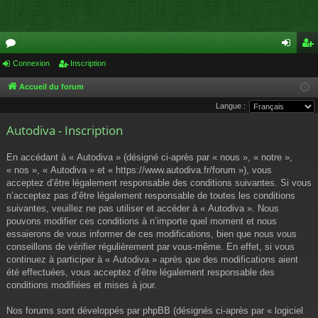
or
Connexion
Inscription
on
ns
u
ne
cri
Accueil du forum
Langue :
m
xi
pti
Autodiva - Inscription
s
on
on
En accédant à « Autodiva » (désigné ci-après par « nous », « notre »,
« nos », « Autodiva » et « https://www.autodiva.fr/forum »), vous
acceptez d’être légalement responsable des conditions suivantes. Si vous
n’acceptez pas d’être légalement responsable de toutes les conditions
suivantes, veuillez ne pas utiliser et accéder à « Autodiva ». Nous
pouvons modifier ces conditions à n’importe quel moment et nous
essaierons de vous informer de ces modifications, bien que nous vous
conseillons de vérifier régulièrement par vous-même. En effet, si vous
continuez à participer à « Autodiva » après que des modifications aient
été effectuées, vous acceptez d’être légalement responsable des
conditions modifiées et mises à jour.
Nos forums sont développés par phpBB (désignés ci-après par « logiciel