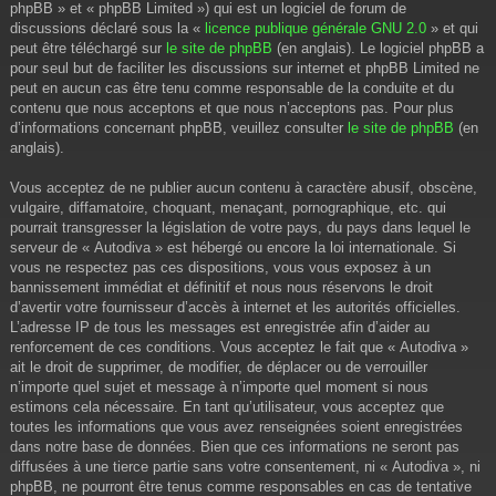
phpBB » et « phpBB Limited ») qui est un logiciel de forum de
discussions déclaré sous la «
licence publique générale GNU 2.0
» et qui
peut être téléchargé sur
le site de phpBB
(en anglais). Le logiciel phpBB a
pour seul but de faciliter les discussions sur internet et phpBB Limited ne
peut en aucun cas être tenu comme responsable de la conduite et du
contenu que nous acceptons et que nous n’acceptons pas. Pour plus
d’informations concernant phpBB, veuillez consulter
le site de phpBB
(en
anglais).
Vous acceptez de ne publier aucun contenu à caractère abusif, obscène,
vulgaire, diffamatoire, choquant, menaçant, pornographique, etc. qui
pourrait transgresser la législation de votre pays, du pays dans lequel le
serveur de « Autodiva » est hébergé ou encore la loi internationale. Si
vous ne respectez pas ces dispositions, vous vous exposez à un
bannissement immédiat et définitif et nous nous réservons le droit
d’avertir votre fournisseur d’accès à internet et les autorités officielles.
L’adresse IP de tous les messages est enregistrée afin d’aider au
renforcement de ces conditions. Vous acceptez le fait que « Autodiva »
ait le droit de supprimer, de modifier, de déplacer ou de verrouiller
n’importe quel sujet et message à n’importe quel moment si nous
estimons cela nécessaire. En tant qu’utilisateur, vous acceptez que
toutes les informations que vous avez renseignées soient enregistrées
dans notre base de données. Bien que ces informations ne seront pas
diffusées à une tierce partie sans votre consentement, ni « Autodiva », ni
phpBB, ne pourront être tenus comme responsables en cas de tentative