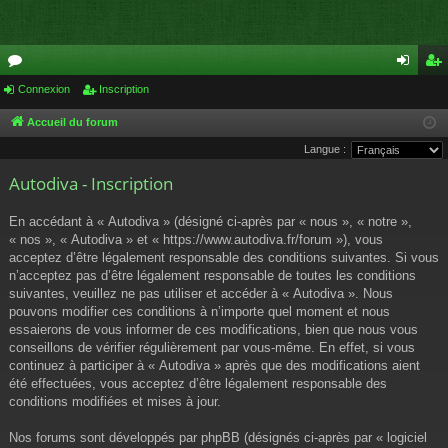
or
Connexion
Inscription
on
ns
u
ne
cri
Accueil du forum
Langue :
m
xi
pti
Autodiva - Inscription
s
on
on
En accédant à « Autodiva » (désigné ci-après par « nous », « notre »,
« nos », « Autodiva » et « https://www.autodiva.fr/forum »), vous
acceptez d’être légalement responsable des conditions suivantes. Si vous
n’acceptez pas d’être légalement responsable de toutes les conditions
suivantes, veuillez ne pas utiliser et accéder à « Autodiva ». Nous
pouvons modifier ces conditions à n’importe quel moment et nous
essaierons de vous informer de ces modifications, bien que nous vous
conseillons de vérifier régulièrement par vous-même. En effet, si vous
continuez à participer à « Autodiva » après que des modifications aient
été effectuées, vous acceptez d’être légalement responsable des
conditions modifiées et mises à jour.
Nos forums sont développés par phpBB (désignés ci-après par « logiciel