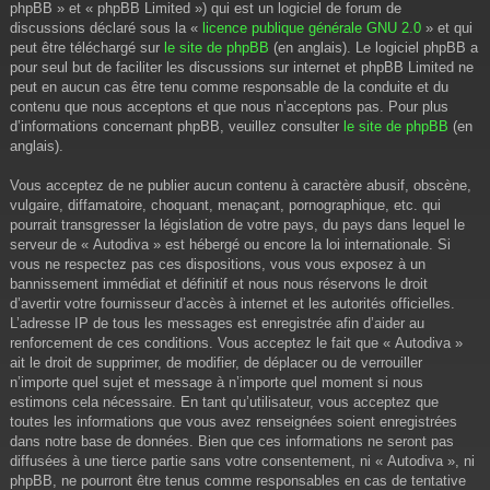
phpBB » et « phpBB Limited ») qui est un logiciel de forum de
discussions déclaré sous la «
licence publique générale GNU 2.0
» et qui
peut être téléchargé sur
le site de phpBB
(en anglais). Le logiciel phpBB a
pour seul but de faciliter les discussions sur internet et phpBB Limited ne
peut en aucun cas être tenu comme responsable de la conduite et du
contenu que nous acceptons et que nous n’acceptons pas. Pour plus
d’informations concernant phpBB, veuillez consulter
le site de phpBB
(en
anglais).
Vous acceptez de ne publier aucun contenu à caractère abusif, obscène,
vulgaire, diffamatoire, choquant, menaçant, pornographique, etc. qui
pourrait transgresser la législation de votre pays, du pays dans lequel le
serveur de « Autodiva » est hébergé ou encore la loi internationale. Si
vous ne respectez pas ces dispositions, vous vous exposez à un
bannissement immédiat et définitif et nous nous réservons le droit
d’avertir votre fournisseur d’accès à internet et les autorités officielles.
L’adresse IP de tous les messages est enregistrée afin d’aider au
renforcement de ces conditions. Vous acceptez le fait que « Autodiva »
ait le droit de supprimer, de modifier, de déplacer ou de verrouiller
n’importe quel sujet et message à n’importe quel moment si nous
estimons cela nécessaire. En tant qu’utilisateur, vous acceptez que
toutes les informations que vous avez renseignées soient enregistrées
dans notre base de données. Bien que ces informations ne seront pas
diffusées à une tierce partie sans votre consentement, ni « Autodiva », ni
phpBB, ne pourront être tenus comme responsables en cas de tentative