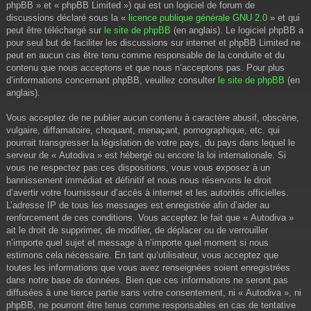
phpBB » et « phpBB Limited ») qui est un logiciel de forum de
discussions déclaré sous la «
licence publique générale GNU 2.0
» et qui
peut être téléchargé sur
le site de phpBB
(en anglais). Le logiciel phpBB a
pour seul but de faciliter les discussions sur internet et phpBB Limited ne
peut en aucun cas être tenu comme responsable de la conduite et du
contenu que nous acceptons et que nous n’acceptons pas. Pour plus
d’informations concernant phpBB, veuillez consulter
le site de phpBB
(en
anglais).
Vous acceptez de ne publier aucun contenu à caractère abusif, obscène,
vulgaire, diffamatoire, choquant, menaçant, pornographique, etc. qui
pourrait transgresser la législation de votre pays, du pays dans lequel le
serveur de « Autodiva » est hébergé ou encore la loi internationale. Si
vous ne respectez pas ces dispositions, vous vous exposez à un
bannissement immédiat et définitif et nous nous réservons le droit
d’avertir votre fournisseur d’accès à internet et les autorités officielles.
L’adresse IP de tous les messages est enregistrée afin d’aider au
renforcement de ces conditions. Vous acceptez le fait que « Autodiva »
ait le droit de supprimer, de modifier, de déplacer ou de verrouiller
n’importe quel sujet et message à n’importe quel moment si nous
estimons cela nécessaire. En tant qu’utilisateur, vous acceptez que
toutes les informations que vous avez renseignées soient enregistrées
dans notre base de données. Bien que ces informations ne seront pas
diffusées à une tierce partie sans votre consentement, ni « Autodiva », ni
phpBB, ne pourront être tenus comme responsables en cas de tentative