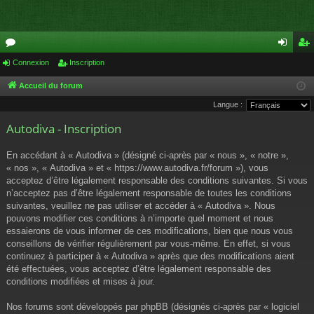
or
Connexion
Inscription
on
ns
u
ne
cri
Accueil du forum
Langue :
m
xi
pti
Autodiva - Inscription
s
on
on
En accédant à « Autodiva » (désigné ci-après par « nous », « notre »,
« nos », « Autodiva » et « https://www.autodiva.fr/forum »), vous
acceptez d’être légalement responsable des conditions suivantes. Si vous
n’acceptez pas d’être légalement responsable de toutes les conditions
suivantes, veuillez ne pas utiliser et accéder à « Autodiva ». Nous
pouvons modifier ces conditions à n’importe quel moment et nous
essaierons de vous informer de ces modifications, bien que nous vous
conseillons de vérifier régulièrement par vous-même. En effet, si vous
continuez à participer à « Autodiva » après que des modifications aient
été effectuées, vous acceptez d’être légalement responsable des
conditions modifiées et mises à jour.
Nos forums sont développés par phpBB (désignés ci-après par « logiciel