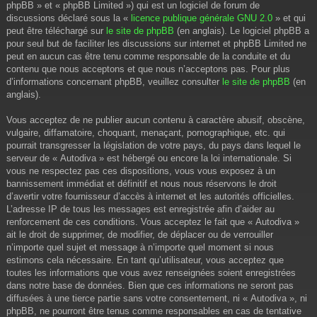
phpBB » et « phpBB Limited ») qui est un logiciel de forum de
discussions déclaré sous la «
licence publique générale GNU 2.0
» et qui
peut être téléchargé sur
le site de phpBB
(en anglais). Le logiciel phpBB a
pour seul but de faciliter les discussions sur internet et phpBB Limited ne
peut en aucun cas être tenu comme responsable de la conduite et du
contenu que nous acceptons et que nous n’acceptons pas. Pour plus
d’informations concernant phpBB, veuillez consulter
le site de phpBB
(en
anglais).
Vous acceptez de ne publier aucun contenu à caractère abusif, obscène,
vulgaire, diffamatoire, choquant, menaçant, pornographique, etc. qui
pourrait transgresser la législation de votre pays, du pays dans lequel le
serveur de « Autodiva » est hébergé ou encore la loi internationale. Si
vous ne respectez pas ces dispositions, vous vous exposez à un
bannissement immédiat et définitif et nous nous réservons le droit
d’avertir votre fournisseur d’accès à internet et les autorités officielles.
L’adresse IP de tous les messages est enregistrée afin d’aider au
renforcement de ces conditions. Vous acceptez le fait que « Autodiva »
ait le droit de supprimer, de modifier, de déplacer ou de verrouiller
n’importe quel sujet et message à n’importe quel moment si nous
estimons cela nécessaire. En tant qu’utilisateur, vous acceptez que
toutes les informations que vous avez renseignées soient enregistrées
dans notre base de données. Bien que ces informations ne seront pas
diffusées à une tierce partie sans votre consentement, ni « Autodiva », ni
phpBB, ne pourront être tenus comme responsables en cas de tentative