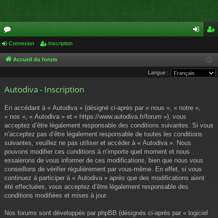
or
Connexion
Inscription
on
ns
u
ne
cri
Accueil du forum
Langue :
m
xi
pti
Autodiva - Inscription
s
on
on
En accédant à « Autodiva » (désigné ci-après par « nous », « notre »,
« nos », « Autodiva » et « https://www.autodiva.fr/forum »), vous
acceptez d’être légalement responsable des conditions suivantes. Si vous
n’acceptez pas d’être légalement responsable de toutes les conditions
suivantes, veuillez ne pas utiliser et accéder à « Autodiva ». Nous
pouvons modifier ces conditions à n’importe quel moment et nous
essaierons de vous informer de ces modifications, bien que nous vous
conseillons de vérifier régulièrement par vous-même. En effet, si vous
continuez à participer à « Autodiva » après que des modifications aient
été effectuées, vous acceptez d’être légalement responsable des
conditions modifiées et mises à jour.
Nos forums sont développés par phpBB (désignés ci-après par « logiciel