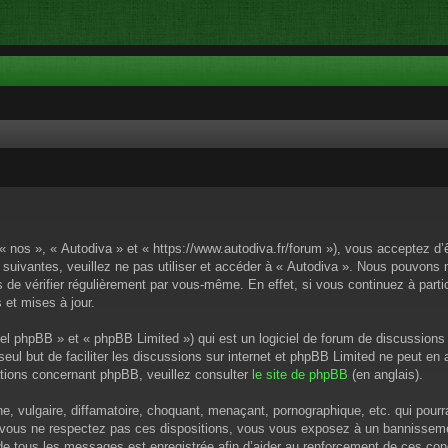
 « nos », « Autodiva » et « https://www.autodiva.fr/forum »), vous acceptez d
 suivantes, veuillez ne pas utiliser et accéder à « Autodiva ». Nous pouvons
de vérifier régulièrement par vous-même. En effet, si vous continuez à parti
 et mises à jour.
el phpBB » et « phpBB Limited ») qui est un logiciel de forum de discussions
 seul but de faciliter les discussions sur internet et phpBB Limited ne peut 
tions concernant phpBB, veuillez consulter
le site de phpBB
(en anglais).
 vulgaire, diffamatoire, choquant, menaçant, pornographique, etc. qui pourrai
i vous ne respectez pas ces dispositions, vous vous exposez à un bannissement
P de tous les messages est enregistrée afin d’aider au renforcement de ces cond