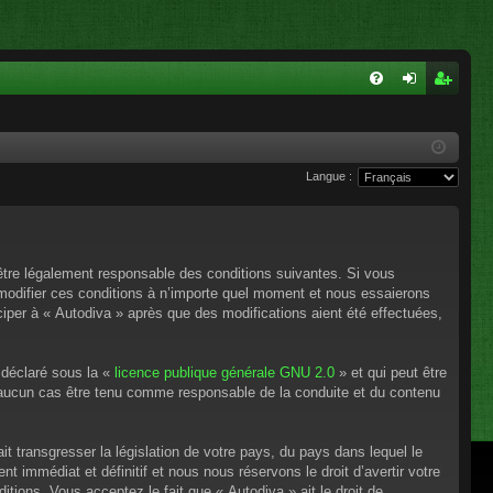
FA
on
ns
Q
ne
cri
Langue :
xi
pti
on
on
’être légalement responsable des conditions suivantes. Si vous
 modifier ces conditions à n’importe quel moment et nous essaierons
ciper à « Autodiva » après que des modifications aient été effectuées,
 déclaré sous la «
licence publique générale GNU 2.0
» et qui peut être
en aucun cas être tenu comme responsable de la conduite et du contenu
t transgresser la législation de votre pays, du pays dans lequel le
 immédiat et définitif et nous nous réservons le droit d’avertir votre
itions. Vous acceptez le fait que « Autodiva » ait le droit de