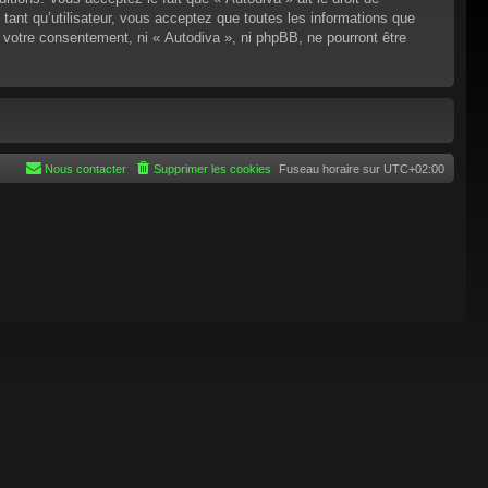
tant qu’utilisateur, vous acceptez que toutes les informations que
 votre consentement, ni « Autodiva », ni phpBB, ne pourront être
Nous contacter
Supprimer les cookies
Fuseau horaire sur
UTC+02:00