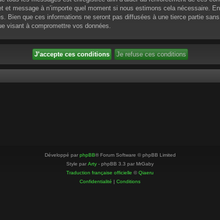
ujet et message à n’importe quel moment si nous estimons cela nécessaire. En 
 Bien que ces informations ne seront pas diffusées à une tierce partie sans
que visant à compromettre vos données.
Développé par
phpBB
® Forum Software © phpBB Limited
Style par
Arty
- phpBB 3.3 par MrGaby
Traduction française officielle
©
Qiaeru
Confidentialité
|
Conditions