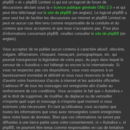
phpBB » et « phpBB Limited ») qui est un logiciel de forum de
discussions déclaré sous la «
licence publique générale GNU 2.0
» et qui
peut être téléchargé sur
le site de phpBB
(en anglais). Le logiciel phpBB a
pour seul but de faciliter les discussions sur internet et phpBB Limited ne
peut en aucun cas être tenu comme responsable de la conduite et du
contenu que nous acceptons et que nous n’acceptons pas. Pour plus
d’informations concernant phpBB, veuillez consulter
le site de phpBB
(en
anglais).
Vous acceptez de ne publier aucun contenu à caractère abusif, obscène,
vulgaire, diffamatoire, choquant, menaçant, pornographique, etc. qui
pourrait transgresser la législation de votre pays, du pays dans lequel le
serveur de « Autodiva » est hébergé ou encore la loi internationale. Si
vous ne respectez pas ces dispositions, vous vous exposez à un
bannissement immédiat et définitif et nous nous réservons le droit
d’avertir votre fournisseur d’accès à internet et les autorités officielles.
L’adresse IP de tous les messages est enregistrée afin d’aider au
renforcement de ces conditions. Vous acceptez le fait que « Autodiva »
ait le droit de supprimer, de modifier, de déplacer ou de verrouiller
n’importe quel sujet et message à n’importe quel moment si nous
estimons cela nécessaire. En tant qu’utilisateur, vous acceptez que
toutes les informations que vous avez renseignées soient enregistrées
dans notre base de données. Bien que ces informations ne seront pas
diffusées à une tierce partie sans votre consentement, ni « Autodiva », ni
phpBB, ne pourront être tenus comme responsables en cas de tentative