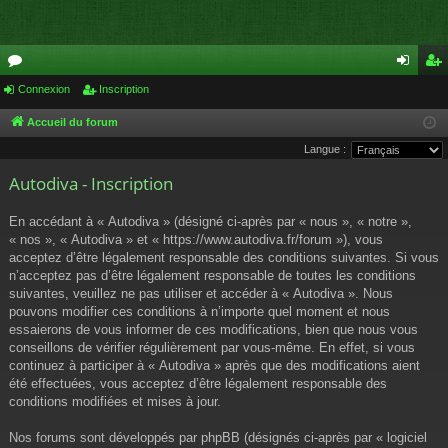
or
Connexion
Inscription
on
ns
u
ne
cri
Accueil du forum
Langue :
m
xi
pti
Autodiva - Inscription
s
on
on
En accédant à « Autodiva » (désigné ci-après par « nous », « notre »,
« nos », « Autodiva » et « https://www.autodiva.fr/forum »), vous
acceptez d’être légalement responsable des conditions suivantes. Si vous
n’acceptez pas d’être légalement responsable de toutes les conditions
suivantes, veuillez ne pas utiliser et accéder à « Autodiva ». Nous
pouvons modifier ces conditions à n’importe quel moment et nous
essaierons de vous informer de ces modifications, bien que nous vous
conseillons de vérifier régulièrement par vous-même. En effet, si vous
continuez à participer à « Autodiva » après que des modifications aient
été effectuées, vous acceptez d’être légalement responsable des
conditions modifiées et mises à jour.
Nos forums sont développés par phpBB (désignés ci-après par « logiciel