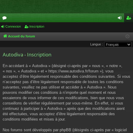
or
Connexion
Inscription
on
ns
u
ne
cri
Accueil du forum
Langue :
m
xi
pti
Autodiva - Inscription
s
on
on
En accédant à « Autodiva » (désigné ci-après par « nous », « notre »,
« nos », « Autodiva » et « https://www.autodiva.fr/forum »), vous
acceptez d’être légalement responsable des conditions suivantes. Si vous
n’acceptez pas d’être légalement responsable de toutes les conditions
suivantes, veuillez ne pas utiliser et accéder à « Autodiva ». Nous
pouvons modifier ces conditions à n’importe quel moment et nous
essaierons de vous informer de ces modifications, bien que nous vous
conseillons de vérifier régulièrement par vous-même. En effet, si vous
continuez à participer à « Autodiva » après que des modifications aient
été effectuées, vous acceptez d’être légalement responsable des
conditions modifiées et mises à jour.
Nos forums sont développés par phpBB (désignés ci-après par « logiciel