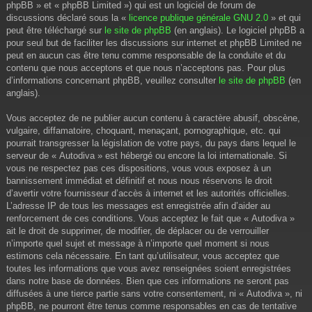
phpBB » et « phpBB Limited ») qui est un logiciel de forum de
discussions déclaré sous la «
licence publique générale GNU 2.0
» et qui
peut être téléchargé sur
le site de phpBB
(en anglais). Le logiciel phpBB a
pour seul but de faciliter les discussions sur internet et phpBB Limited ne
peut en aucun cas être tenu comme responsable de la conduite et du
contenu que nous acceptons et que nous n’acceptons pas. Pour plus
d’informations concernant phpBB, veuillez consulter
le site de phpBB
(en
anglais).
Vous acceptez de ne publier aucun contenu à caractère abusif, obscène,
vulgaire, diffamatoire, choquant, menaçant, pornographique, etc. qui
pourrait transgresser la législation de votre pays, du pays dans lequel le
serveur de « Autodiva » est hébergé ou encore la loi internationale. Si
vous ne respectez pas ces dispositions, vous vous exposez à un
bannissement immédiat et définitif et nous nous réservons le droit
d’avertir votre fournisseur d’accès à internet et les autorités officielles.
L’adresse IP de tous les messages est enregistrée afin d’aider au
renforcement de ces conditions. Vous acceptez le fait que « Autodiva »
ait le droit de supprimer, de modifier, de déplacer ou de verrouiller
n’importe quel sujet et message à n’importe quel moment si nous
estimons cela nécessaire. En tant qu’utilisateur, vous acceptez que
toutes les informations que vous avez renseignées soient enregistrées
dans notre base de données. Bien que ces informations ne seront pas
diffusées à une tierce partie sans votre consentement, ni « Autodiva », ni
phpBB, ne pourront être tenus comme responsables en cas de tentative