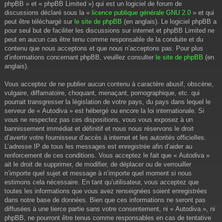
phpBB » et « phpBB Limited ») qui est un logiciel de forum de
discussions déclaré sous la «
licence publique générale GNU 2.0
» et qui
peut être téléchargé sur
le site de phpBB
(en anglais). Le logiciel phpBB a
pour seul but de faciliter les discussions sur internet et phpBB Limited ne
peut en aucun cas être tenu comme responsable de la conduite et du
contenu que nous acceptons et que nous n’acceptons pas. Pour plus
d’informations concernant phpBB, veuillez consulter
le site de phpBB
(en
anglais).
Vous acceptez de ne publier aucun contenu à caractère abusif, obscène,
vulgaire, diffamatoire, choquant, menaçant, pornographique, etc. qui
pourrait transgresser la législation de votre pays, du pays dans lequel le
serveur de « Autodiva » est hébergé ou encore la loi internationale. Si
vous ne respectez pas ces dispositions, vous vous exposez à un
bannissement immédiat et définitif et nous nous réservons le droit
d’avertir votre fournisseur d’accès à internet et les autorités officielles.
L’adresse IP de tous les messages est enregistrée afin d’aider au
renforcement de ces conditions. Vous acceptez le fait que « Autodiva »
ait le droit de supprimer, de modifier, de déplacer ou de verrouiller
n’importe quel sujet et message à n’importe quel moment si nous
estimons cela nécessaire. En tant qu’utilisateur, vous acceptez que
toutes les informations que vous avez renseignées soient enregistrées
dans notre base de données. Bien que ces informations ne seront pas
diffusées à une tierce partie sans votre consentement, ni « Autodiva », ni
phpBB, ne pourront être tenus comme responsables en cas de tentative