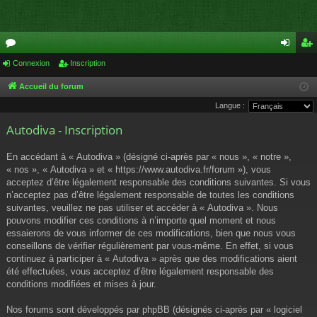
or
Connexion
Inscription
on
ns
u
ne
cri
Accueil du forum
Langue :
m
xi
pti
Autodiva - Inscription
s
on
on
En accédant à « Autodiva » (désigné ci-après par « nous », « notre »,
« nos », « Autodiva » et « https://www.autodiva.fr/forum »), vous
acceptez d’être légalement responsable des conditions suivantes. Si vous
n’acceptez pas d’être légalement responsable de toutes les conditions
suivantes, veuillez ne pas utiliser et accéder à « Autodiva ». Nous
pouvons modifier ces conditions à n’importe quel moment et nous
essaierons de vous informer de ces modifications, bien que nous vous
conseillons de vérifier régulièrement par vous-même. En effet, si vous
continuez à participer à « Autodiva » après que des modifications aient
été effectuées, vous acceptez d’être légalement responsable des
conditions modifiées et mises à jour.
Nos forums sont développés par phpBB (désignés ci-après par « logiciel