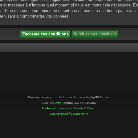
ujet et message à n’importe quel moment si nous estimons cela nécessaire. En 
 Bien que ces informations ne seront pas diffusées à une tierce partie sans
que visant à compromettre vos données.
Développé par
phpBB
® Forum Software © phpBB Limited
Style par
Arty
- phpBB 3.3 par MrGaby
Traduction française officielle
©
Qiaeru
Confidentialité
|
Conditions