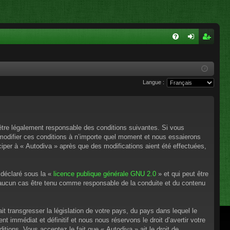
FA
on
ns
Q
ne
cri
Langue :
xi
pti
on
on
’être légalement responsable des conditions suivantes. Si vous
 modifier ces conditions à n’importe quel moment et nous essaierons
ciper à « Autodiva » après que des modifications aient été effectuées,
 déclaré sous la «
licence publique générale GNU 2.0
» et qui peut être
en aucun cas être tenu comme responsable de la conduite et du contenu
t transgresser la législation de votre pays, du pays dans lequel le
 immédiat et définitif et nous nous réservons le droit d’avertir votre
itions. Vous acceptez le fait que « Autodiva » ait le droit de