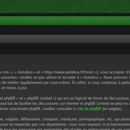
 « nos », « Autodiva » et « https://www.autodiva.fr/forum »), vous acceptez d
 suivantes, veuillez ne pas utiliser et accéder à « Autodiva ». Nous pouvons
de vérifier régulièrement par vous-même. En effet, si vous continuez à parti
 et mises à jour.
el phpBB » et « phpBB Limited ») qui est un logiciel de forum de discussions
 seul but de faciliter les discussions sur internet et phpBB Limited ne peut 
tions concernant phpBB, veuillez consulter
le site de phpBB
(en anglais).
 vulgaire, diffamatoire, choquant, menaçant, pornographique, etc. qui pourrai
i vous ne respectez pas ces dispositions, vous vous exposez à un bannissement
P de tous les messages est enregistrée afin d’aider au renforcement de ces cond