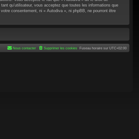
tant qu’utilisateur, vous acceptez que toutes les informations que
 votre consentement, ni « Autodiva », ni phpBB, ne pourront être
Nous contacter
Supprimer les cookies
Fuseau horaire sur
UTC+02:00