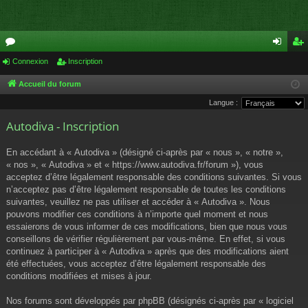
or
Connexion
Inscription
on
ns
u
ne
cri
Accueil du forum
Langue :
m
xi
pti
Autodiva - Inscription
s
on
on
En accédant à « Autodiva » (désigné ci-après par « nous », « notre »,
« nos », « Autodiva » et « https://www.autodiva.fr/forum »), vous
acceptez d’être légalement responsable des conditions suivantes. Si vous
n’acceptez pas d’être légalement responsable de toutes les conditions
suivantes, veuillez ne pas utiliser et accéder à « Autodiva ». Nous
pouvons modifier ces conditions à n’importe quel moment et nous
essaierons de vous informer de ces modifications, bien que nous vous
conseillons de vérifier régulièrement par vous-même. En effet, si vous
continuez à participer à « Autodiva » après que des modifications aient
été effectuées, vous acceptez d’être légalement responsable des
conditions modifiées et mises à jour.
Nos forums sont développés par phpBB (désignés ci-après par « logiciel