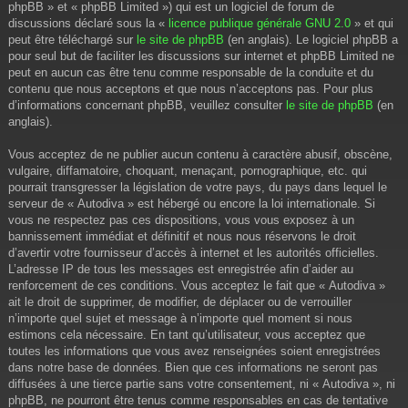
phpBB » et « phpBB Limited ») qui est un logiciel de forum de
discussions déclaré sous la «
licence publique générale GNU 2.0
» et qui
peut être téléchargé sur
le site de phpBB
(en anglais). Le logiciel phpBB a
pour seul but de faciliter les discussions sur internet et phpBB Limited ne
peut en aucun cas être tenu comme responsable de la conduite et du
contenu que nous acceptons et que nous n’acceptons pas. Pour plus
d’informations concernant phpBB, veuillez consulter
le site de phpBB
(en
anglais).
Vous acceptez de ne publier aucun contenu à caractère abusif, obscène,
vulgaire, diffamatoire, choquant, menaçant, pornographique, etc. qui
pourrait transgresser la législation de votre pays, du pays dans lequel le
serveur de « Autodiva » est hébergé ou encore la loi internationale. Si
vous ne respectez pas ces dispositions, vous vous exposez à un
bannissement immédiat et définitif et nous nous réservons le droit
d’avertir votre fournisseur d’accès à internet et les autorités officielles.
L’adresse IP de tous les messages est enregistrée afin d’aider au
renforcement de ces conditions. Vous acceptez le fait que « Autodiva »
ait le droit de supprimer, de modifier, de déplacer ou de verrouiller
n’importe quel sujet et message à n’importe quel moment si nous
estimons cela nécessaire. En tant qu’utilisateur, vous acceptez que
toutes les informations que vous avez renseignées soient enregistrées
dans notre base de données. Bien que ces informations ne seront pas
diffusées à une tierce partie sans votre consentement, ni « Autodiva », ni
phpBB, ne pourront être tenus comme responsables en cas de tentative